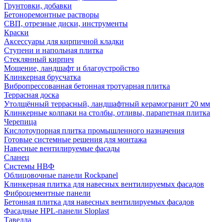
Грунтовки, добавки
Бетоноремонтные растворы
СВП, отрезные диски, инструменты
Краски
Аксессуары для кирпичной кладки
Ступени и напольная плитка
Cтеклянный кирпич
Мощение, ландшафт и благоустройство
Клинкерная брусчатка
Вибропрессованная бетонная тротуарная плитка
Террасная доска
Утолщённый террасный, ландшафтный керамогранит 20 мм
Клинкерные колпаки на столбы, отливы, парапетная плитка
Черепица
Кислотоупорная плитка промышленного назначения
Готовые системные решения для монтажа
Навесные вентилируемые фасады
Сланец
Системы НВФ
Облицовочные панели Rockpanel
Клинкерная плитка для навесных вентилируемых фасадов
Фиброцементные панели
Бетонная плитка для навесных вентилируемых фасадов
Фасадные HPL-панели Sloplast
Тавелла