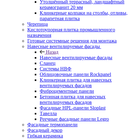
Утолщённый террасный, ландшафтный
керамогранит 20 мм
Клинкерные колпаки на столбы, отливы,
парапетная плитка
Черепица
Кислотоупорная плитка промышленного
назначения
Готовые системные решения для монтажа
Навесные вентилируемые фасады
Назад
Навесные вентилируемые фасады
Сланец
Системы НВФ
Облицовочные панели Rockpanel
Клинкерная плитка для навесных
вентилируемых фасадов
Фиброцементные панели
Бетонная плитка для навесных
вентилируемых фасадов
Фасадные HPL-панели Sloplast
Тавелла
Реечные фасадные панели Legro
Фасадные термопанели
Фасадный декор
Гибкая керамика