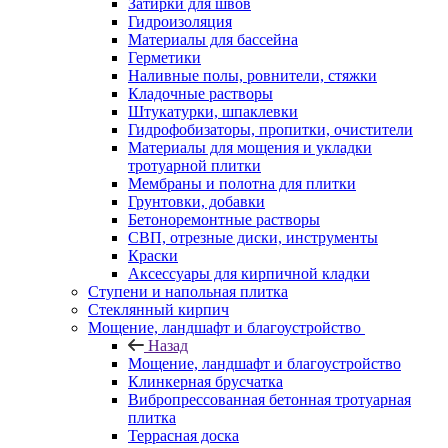
Затирки для швов
Гидроизоляция
Материалы для бассейна
Герметики
Наливные полы, ровнители, стяжки
Кладочные растворы
Штукатурки, шпаклевки
Гидрофобизаторы, пропитки, очистители
Материалы для мощения и укладки
тротуарной плитки
Мембраны и полотна для плитки
Грунтовки, добавки
Бетоноремонтные растворы
СВП, отрезные диски, инструменты
Краски
Аксессуары для кирпичной кладки
Ступени и напольная плитка
Cтеклянный кирпич
Мощение, ландшафт и благоустройство
Назад
Мощение, ландшафт и благоустройство
Клинкерная брусчатка
Вибропрессованная бетонная тротуарная
плитка
Террасная доска