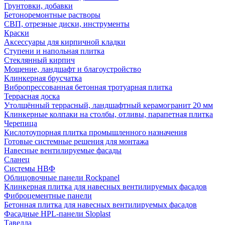
Грунтовки, добавки
Бетоноремонтные растворы
СВП, отрезные диски, инструменты
Краски
Аксессуары для кирпичной кладки
Ступени и напольная плитка
Cтеклянный кирпич
Мощение, ландшафт и благоустройство
Клинкерная брусчатка
Вибропрессованная бетонная тротуарная плитка
Террасная доска
Утолщённый террасный, ландшафтный керамогранит 20 мм
Клинкерные колпаки на столбы, отливы, парапетная плитка
Черепица
Кислотоупорная плитка промышленного назначения
Готовые системные решения для монтажа
Навесные вентилируемые фасады
Сланец
Системы НВФ
Облицовочные панели Rockpanel
Клинкерная плитка для навесных вентилируемых фасадов
Фиброцементные панели
Бетонная плитка для навесных вентилируемых фасадов
Фасадные HPL-панели Sloplast
Тавелла