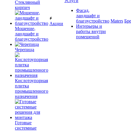
Услуги
Cтеклянный
кирпич
Фасад,
ландшафт и
благоустройство
Maters
Бр
Акции
Интерьеры и
Мощение,
работы внутри
ландшафт и
помещений
благоустройство
Черепица
Кислотоупорная
плитка
промышленного
назначения
Готовые
системные