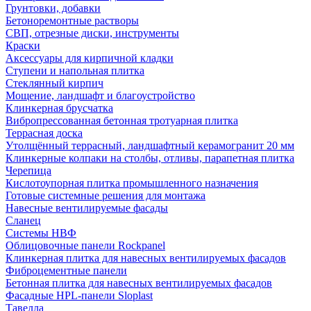
Грунтовки, добавки
Бетоноремонтные растворы
СВП, отрезные диски, инструменты
Краски
Аксессуары для кирпичной кладки
Ступени и напольная плитка
Cтеклянный кирпич
Мощение, ландшафт и благоустройство
Клинкерная брусчатка
Вибропрессованная бетонная тротуарная плитка
Террасная доска
Утолщённый террасный, ландшафтный керамогранит 20 мм
Клинкерные колпаки на столбы, отливы, парапетная плитка
Черепица
Кислотоупорная плитка промышленного назначения
Готовые системные решения для монтажа
Навесные вентилируемые фасады
Сланец
Системы НВФ
Облицовочные панели Rockpanel
Клинкерная плитка для навесных вентилируемых фасадов
Фиброцементные панели
Бетонная плитка для навесных вентилируемых фасадов
Фасадные HPL-панели Sloplast
Тавелла