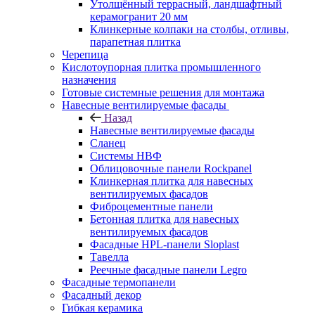
Утолщённый террасный, ландшафтный
керамогранит 20 мм
Клинкерные колпаки на столбы, отливы,
парапетная плитка
Черепица
Кислотоупорная плитка промышленного
назначения
Готовые системные решения для монтажа
Навесные вентилируемые фасады
Назад
Навесные вентилируемые фасады
Сланец
Системы НВФ
Облицовочные панели Rockpanel
Клинкерная плитка для навесных
вентилируемых фасадов
Фиброцементные панели
Бетонная плитка для навесных
вентилируемых фасадов
Фасадные HPL-панели Sloplast
Тавелла
Реечные фасадные панели Legro
Фасадные термопанели
Фасадный декор
Гибкая керамика