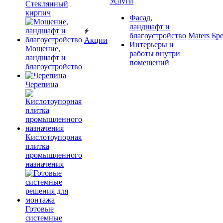
Услуги
Cтеклянный
кирпич
Фасад,
ландшафт и
благоустройство
Maters
Бр
Акции
Интерьеры и
Мощение,
работы внутри
ландшафт и
помещений
благоустройство
Черепица
Кислотоупорная
плитка
промышленного
назначения
Готовые
системные