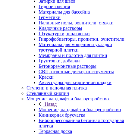
Затирки для швов
Гидроизоляция
Материалы для бассейна
Герметики
Наливные полы, ровнители, стяжки
Кладочные растворы
Штукатурки, шпаклевки
Гидрофобизаторы, пропитки, очистители
Материалы для мощения и укладки
тротуарной плитки
Мембраны и полотна для плитки
Грунтовки, добавки
Бетоноремонтные растворы
СВП, отрезные диски, инструменты
Краски
Аксессуары для кирпичной кладки
Ступени и напольная плитка
Cтеклянный кирпич
Мощение, ландшафт и благоустройство
Назад
Мощение, ландшафт и благоустройство
Клинкерная брусчатка
Вибропрессованная бетонная тротуарная
плитка
Террасная доска