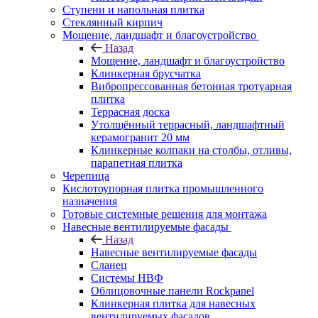
Ступени и напольная плитка
Cтеклянный кирпич
Мощение, ландшафт и благоустройство
Назад
Мощение, ландшафт и благоустройство
Клинкерная брусчатка
Вибропрессованная бетонная тротуарная
плитка
Террасная доска
Утолщённый террасный, ландшафтный
керамогранит 20 мм
Клинкерные колпаки на столбы, отливы,
парапетная плитка
Черепица
Кислотоупорная плитка промышленного
назначения
Готовые системные решения для монтажа
Навесные вентилируемые фасады
Назад
Навесные вентилируемые фасады
Сланец
Системы НВФ
Облицовочные панели Rockpanel
Клинкерная плитка для навесных
вентилируемых фасадов