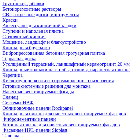
Грунтовки, добавки
Бетоноремонтные растворы
СВП, отрезные диски, инструменты
Краски
Аксессуары для кирпичной кладки
Ступени и напольная плитка
Cтеклянный кирпич
Мощение, ландшафт и благоустройство
Клинкерная брусчатка
Вибропрессованная бетонная тротуарная плитка
Террасная доска
Утолщённый террасный, ландшафтный керамогранит 20 мм
Клинкерные колпаки на столбы, отливы, парапетная плитка
Черепица
Кислотоупорная плитка промышленного назначения
Готовые системные решения для монтажа
Навесные вентилируемые фасады
Сланец
Системы НВФ
Облицовочные панели Rockpanel
Клинкерная плитка для навесных вентилируемых фасадов
Фиброцементные панели
Бетонная плитка для навесных вентилируемых фасадов
Фасадные HPL-панели Sloplast
Тавелла