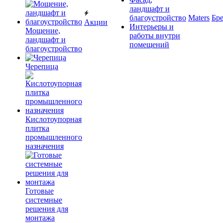
ландшафт и
благоустройство
Maters
Бр
Акции
Интерьеры и
Мощение,
работы внутри
ландшафт и
помещений
благоустройство
Черепица
Кислотоупорная
плитка
промышленного
назначения
Готовые
системные
решения для
монтажа