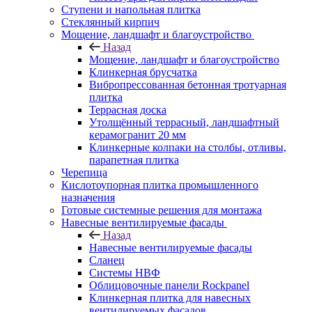
Ступени и напольная плитка
Cтеклянный кирпич
Мощение, ландшафт и благоустройство
Назад
Мощение, ландшафт и благоустройство
Клинкерная брусчатка
Вибропрессованная бетонная тротуарная
плитка
Террасная доска
Утолщённый террасный, ландшафтный
керамогранит 20 мм
Клинкерные колпаки на столбы, отливы,
парапетная плитка
Черепица
Кислотоупорная плитка промышленного
назначения
Готовые системные решения для монтажа
Навесные вентилируемые фасады
Назад
Навесные вентилируемые фасады
Сланец
Системы НВФ
Облицовочные панели Rockpanel
Клинкерная плитка для навесных
вентилируемых фасадов