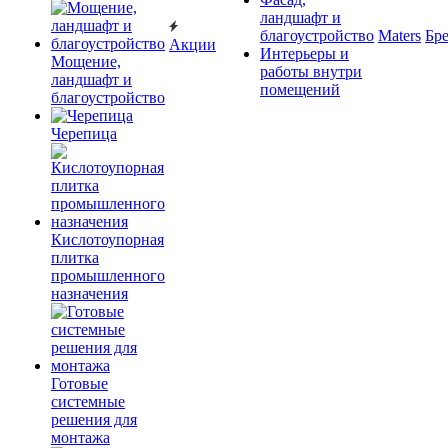
ландшафт и
благоустройство
Maters
Бр
Акции
Интерьеры и
Мощение,
работы внутри
ландшафт и
помещений
благоустройство
Черепица
Кислотоупорная
плитка
промышленного
назначения
Готовые
системные
решения для
монтажа