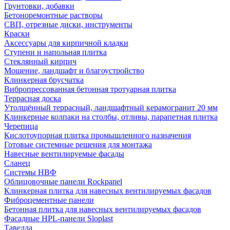
Грунтовки, добавки
Бетоноремонтные растворы
СВП, отрезные диски, инструменты
Краски
Аксессуары для кирпичной кладки
Ступени и напольная плитка
Cтеклянный кирпич
Мощение, ландшафт и благоустройство
Клинкерная брусчатка
Вибропрессованная бетонная тротуарная плитка
Террасная доска
Утолщённый террасный, ландшафтный керамогранит 20 мм
Клинкерные колпаки на столбы, отливы, парапетная плитка
Черепица
Кислотоупорная плитка промышленного назначения
Готовые системные решения для монтажа
Навесные вентилируемые фасады
Сланец
Системы НВФ
Облицовочные панели Rockpanel
Клинкерная плитка для навесных вентилируемых фасадов
Фиброцементные панели
Бетонная плитка для навесных вентилируемых фасадов
Фасадные HPL-панели Sloplast
Тавелла