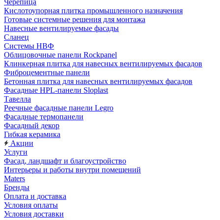
Черепица
Кислотоупорная плитка промышленного назначения
Готовые системные решения для монтажа
Навесные вентилируемые фасады
Сланец
Системы НВФ
Облицовочные панели Rockpanel
Клинкерная плитка для навесных вентилируемых фасадов
Фиброцементные панели
Бетонная плитка для навесных вентилируемых фасадов
Фасадные HPL-панели Sloplast
Тавелла
Реечные фасадные панели Legro
Фасадные термопанели
Фасадный декор
Гибкая керамика
Акции
Услуги
Фасад, ландшафт и благоустройство
Интерьеры и работы внутри помещений
Maters
Бренды
Оплата и доставка
Условия оплаты
Условия доставки