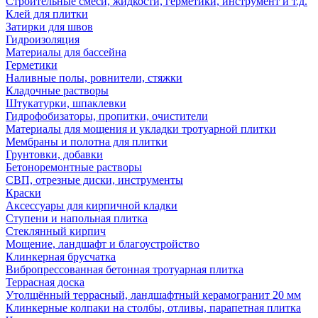
Строительные смеси, жидкости, герметики, инструмент и т.д.
Клей для плитки
Затирки для швов
Гидроизоляция
Материалы для бассейна
Герметики
Наливные полы, ровнители, стяжки
Кладочные растворы
Штукатурки, шпаклевки
Гидрофобизаторы, пропитки, очистители
Материалы для мощения и укладки тротуарной плитки
Мембраны и полотна для плитки
Грунтовки, добавки
Бетоноремонтные растворы
СВП, отрезные диски, инструменты
Краски
Аксессуары для кирпичной кладки
Ступени и напольная плитка
Cтеклянный кирпич
Мощение, ландшафт и благоустройство
Клинкерная брусчатка
Вибропрессованная бетонная тротуарная плитка
Террасная доска
Утолщённый террасный, ландшафтный керамогранит 20 мм
Клинкерные колпаки на столбы, отливы, парапетная плитка