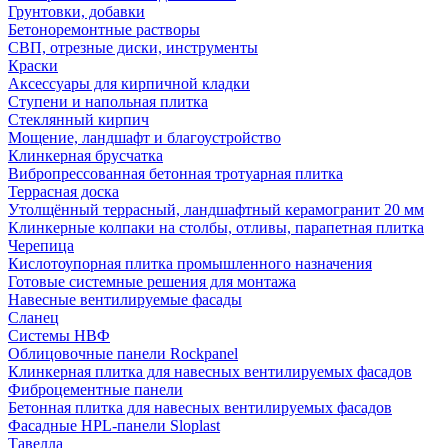
Грунтовки, добавки
Бетоноремонтные растворы
СВП, отрезные диски, инструменты
Краски
Аксессуары для кирпичной кладки
Ступени и напольная плитка
Cтеклянный кирпич
Мощение, ландшафт и благоустройство
Клинкерная брусчатка
Вибропрессованная бетонная тротуарная плитка
Террасная доска
Утолщённый террасный, ландшафтный керамогранит 20 мм
Клинкерные колпаки на столбы, отливы, парапетная плитка
Черепица
Кислотоупорная плитка промышленного назначения
Готовые системные решения для монтажа
Навесные вентилируемые фасады
Сланец
Системы НВФ
Облицовочные панели Rockpanel
Клинкерная плитка для навесных вентилируемых фасадов
Фиброцементные панели
Бетонная плитка для навесных вентилируемых фасадов
Фасадные HPL-панели Sloplast
Тавелла