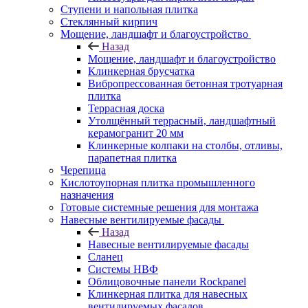
Ступени и напольная плитка
Cтеклянный кирпич
Мощение, ландшафт и благоустройство
Назад
Мощение, ландшафт и благоустройство
Клинкерная брусчатка
Вибропрессованная бетонная тротуарная
плитка
Террасная доска
Утолщённый террасный, ландшафтный
керамогранит 20 мм
Клинкерные колпаки на столбы, отливы,
парапетная плитка
Черепица
Кислотоупорная плитка промышленного
назначения
Готовые системные решения для монтажа
Навесные вентилируемые фасады
Назад
Навесные вентилируемые фасады
Сланец
Системы НВФ
Облицовочные панели Rockpanel
Клинкерная плитка для навесных
вентилируемых фасадов