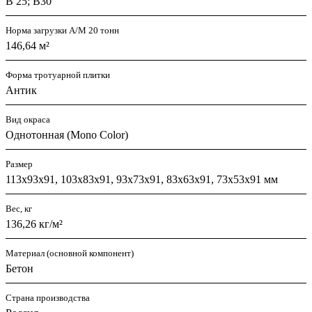
В 25; В30
Норма загрузки А/М 20 тонн
146,64 м²
Форма тротуарной плитки
Антик
Вид окраса
Однотонная (Mono Color)
Размер
113х93х91, 103х83х91, 93х73х91, 83х63х91, 73х53х91 мм
Вес, кг
136,26 кг/м²
Материал (основной компонент)
Бетон
Страна производства