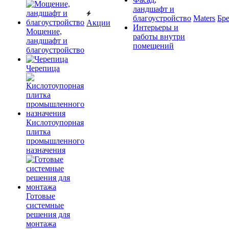
ландшафт и
благоустройство
Maters
Бр
Акции
Интерьеры и
Мощение,
работы внутри
ландшафт и
помещений
благоустройство
Черепица
Кислотоупорная
плитка
промышленного
назначения
Готовые
системные
решения для
монтажа