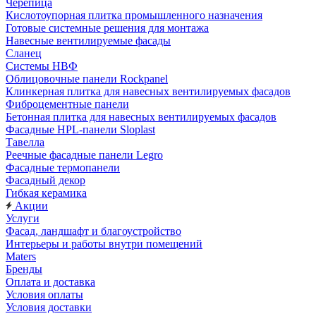
Черепица
Кислотоупорная плитка промышленного назначения
Готовые системные решения для монтажа
Навесные вентилируемые фасады
Сланец
Системы НВФ
Облицовочные панели Rockpanel
Клинкерная плитка для навесных вентилируемых фасадов
Фиброцементные панели
Бетонная плитка для навесных вентилируемых фасадов
Фасадные HPL-панели Sloplast
Тавелла
Реечные фасадные панели Legro
Фасадные термопанели
Фасадный декор
Гибкая керамика
Акции
Услуги
Фасад, ландшафт и благоустройство
Интерьеры и работы внутри помещений
Maters
Бренды
Оплата и доставка
Условия оплаты
Условия доставки