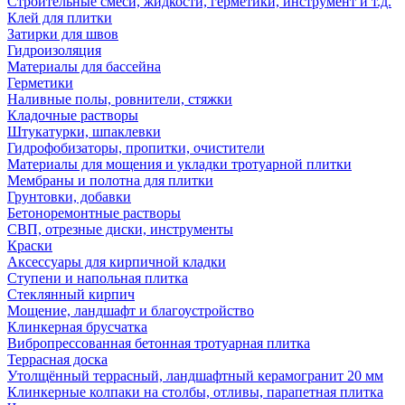
Строительные смеси, жидкости, герметики, инструмент и т.д.
Клей для плитки
Затирки для швов
Гидроизоляция
Материалы для бассейна
Герметики
Наливные полы, ровнители, стяжки
Кладочные растворы
Штукатурки, шпаклевки
Гидрофобизаторы, пропитки, очистители
Материалы для мощения и укладки тротуарной плитки
Мембраны и полотна для плитки
Грунтовки, добавки
Бетоноремонтные растворы
СВП, отрезные диски, инструменты
Краски
Аксессуары для кирпичной кладки
Ступени и напольная плитка
Cтеклянный кирпич
Мощение, ландшафт и благоустройство
Клинкерная брусчатка
Вибропрессованная бетонная тротуарная плитка
Террасная доска
Утолщённый террасный, ландшафтный керамогранит 20 мм
Клинкерные колпаки на столбы, отливы, парапетная плитка