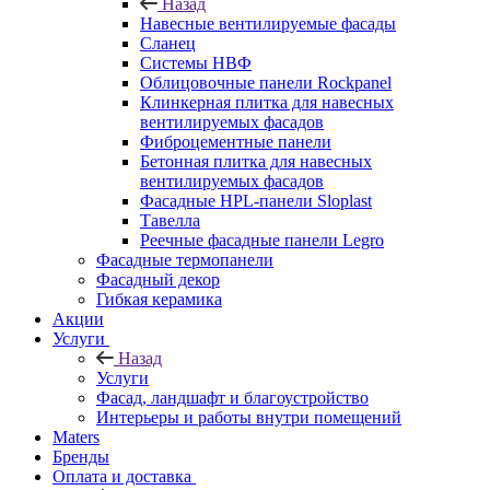
Назад
Навесные вентилируемые фасады
Сланец
Системы НВФ
Облицовочные панели Rockpanel
Клинкерная плитка для навесных
вентилируемых фасадов
Фиброцементные панели
Бетонная плитка для навесных
вентилируемых фасадов
Фасадные HPL-панели Sloplast
Тавелла
Реечные фасадные панели Legro
Фасадные термопанели
Фасадный декор
Гибкая керамика
Акции
Услуги
Назад
Услуги
Фасад, ландшафт и благоустройство
Интерьеры и работы внутри помещений
Maters
Бренды
Оплата и доставка