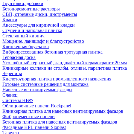
Грунтовки, добавки
Бетоноремонтные растворы
СВП, отрезные диски, инструменты
Краски
Аксессуары для кирпичной кладки
Ступени и напольная плитка
Cтеклянный кирпич
Мощение, ландшафт и благоустройство
Клинкерная брусчатка
Вибропрессованная бетонная тротуарная плитка
Террасная доска
Утолщённый террасный, ландшафтный керамогранит 20 мм
Клинкерные колпаки на столбы, отливы, парапетная плитка
Черепица
Кислотоупорная плитка промышленного назначения
Готовые системные решения для монтажа
Навесные вентилируемые фасады
Сланец
Системы НВФ
Облицовочные панели Rockpanel
Клинкерная плитка для навесных вентилируемых фасадов
Фиброцементные панели
Бетонная плитка для навесных вентилируемых фасадов
Фасадные HPL-панели Sloplast
Тавелла