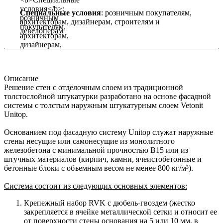
Специальные условия
: розничным покупателям,
архитекторам, дизайнерам, строителям и
девелоперам
Описание
Решение стен с отделочным слоем из традиционной
толстослойной штукатурки разработано на основе фасадной
системы с толстым наружным штукатурным слоем Vetonit
Unitop.
Основанием под фасадную систему Unitop служат наружные
стены несущие или самонесущие из монолитного
железобетона с минимальной прочностью В15 или из
штучных материалов (кирпич, камни, ячеистобетонные и
бетонные блоки с объемным весом не менее 800 кг/м³).
Система состоит из следующих основных элементов:
Крепежный набор RVK c дюбель-гвоздем (жестко
закрепляется в ячейке металлической сетки и относит ее
от поверхности стены основания на 5 или 10 мм, в