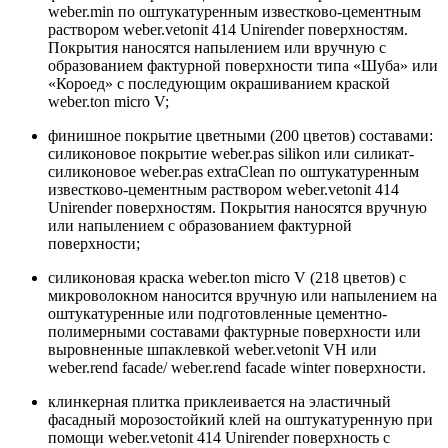
weber.min по оштукатуренным известково-цементным
раствором weber.vetonit 414 Unirender поверхностям.
Покрытия наносятся напылением или вручную с
образованием фактурной поверхности типа «Шуба» или
«Короед» с последующим окрашиванием краской
weber.ton micro V;
финишное покрытие цветными (200 цветов) составами:
силиконовое покрытие weber.pas silikon или силикат-
силиконовое weber.pas extraClean по оштукатуренным
известково-цементным раствором weber.vetonit 414
Unirender поверхностям. Покрытия наносятся вручную
или напылением с образованием фактурной
поверхности;
силиконовая краска weber.ton micro V (218 цветов) с
микроволокном наносится вручную или напылением на
оштукатуренные или подготовленные цементно-
полимерными составами фактурные поверхности или
выровненные шпаклевкой weber.vetonit VH или
weber.rend facade/ weber.rend facade winter поверхности.
клинкерная плитка приклеивается на эластичный
фасадный морозостойкий клей на оштукатуренную при
помощи weber.vetonit 414 Unirender поверхность с