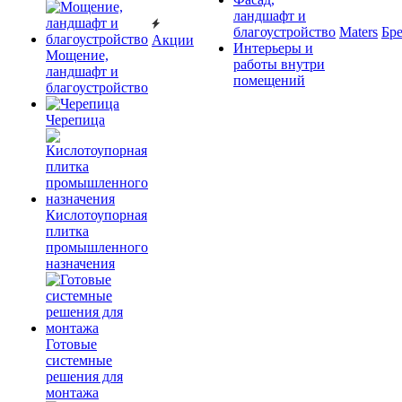
ландшафт и
благоустройство
Maters
Бр
Акции
Интерьеры и
Мощение,
работы внутри
ландшафт и
помещений
благоустройство
Черепица
Кислотоупорная
плитка
промышленного
назначения
Готовые
системные
решения для
монтажа