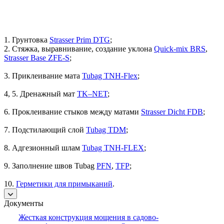
1. Грунтовка
Strasser Prim DTG
;
2. Стяжка, выравнивание, создание уклона
Quick-mix BRS
,
Strasser Base ZFE-S
;
3. Приклеивание мата
Tubag TNH-Flex
;
4, 5. Дренажный мат
TK–NET
;
6. Проклеивание стыков между матами
Strasser Dicht FDB
;
7. Подстилающий слой
Tubag TDM
;
8. Адгезионный шлам
Tubag TNH-FLEX
;
9. Заполнение швов Tubag
PFN
,
TFP
;
10.
Герметики для примыканий
.
Документы
Жесткая конструкция мощения в садово-