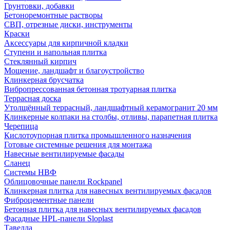
Грунтовки, добавки
Бетоноремонтные растворы
СВП, отрезные диски, инструменты
Краски
Аксессуары для кирпичной кладки
Ступени и напольная плитка
Cтеклянный кирпич
Мощение, ландшафт и благоустройство
Клинкерная брусчатка
Вибропрессованная бетонная тротуарная плитка
Террасная доска
Утолщённый террасный, ландшафтный керамогранит 20 мм
Клинкерные колпаки на столбы, отливы, парапетная плитка
Черепица
Кислотоупорная плитка промышленного назначения
Готовые системные решения для монтажа
Навесные вентилируемые фасады
Сланец
Системы НВФ
Облицовочные панели Rockpanel
Клинкерная плитка для навесных вентилируемых фасадов
Фиброцементные панели
Бетонная плитка для навесных вентилируемых фасадов
Фасадные HPL-панели Sloplast
Тавелла