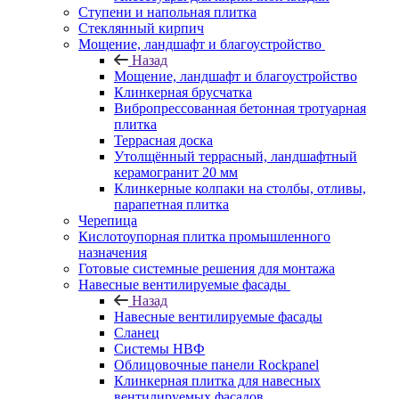
Ступени и напольная плитка
Cтеклянный кирпич
Мощение, ландшафт и благоустройство
Назад
Мощение, ландшафт и благоустройство
Клинкерная брусчатка
Вибропрессованная бетонная тротуарная
плитка
Террасная доска
Утолщённый террасный, ландшафтный
керамогранит 20 мм
Клинкерные колпаки на столбы, отливы,
парапетная плитка
Черепица
Кислотоупорная плитка промышленного
назначения
Готовые системные решения для монтажа
Навесные вентилируемые фасады
Назад
Навесные вентилируемые фасады
Сланец
Системы НВФ
Облицовочные панели Rockpanel
Клинкерная плитка для навесных
вентилируемых фасадов