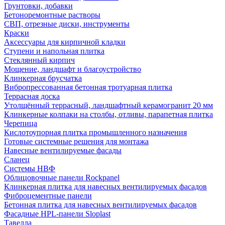
Грунтовки, добавки
Бетоноремонтные растворы
СВП, отрезные диски, инструменты
Краски
Аксессуары для кирпичной кладки
Ступени и напольная плитка
Cтеклянный кирпич
Мощение, ландшафт и благоустройство
Клинкерная брусчатка
Вибропрессованная бетонная тротуарная плитка
Террасная доска
Утолщённый террасный, ландшафтный керамогранит 20 мм
Клинкерные колпаки на столбы, отливы, парапетная плитка
Черепица
Кислотоупорная плитка промышленного назначения
Готовые системные решения для монтажа
Навесные вентилируемые фасады
Сланец
Системы НВФ
Облицовочные панели Rockpanel
Клинкерная плитка для навесных вентилируемых фасадов
Фиброцементные панели
Бетонная плитка для навесных вентилируемых фасадов
Фасадные HPL-панели Sloplast
Тавелла