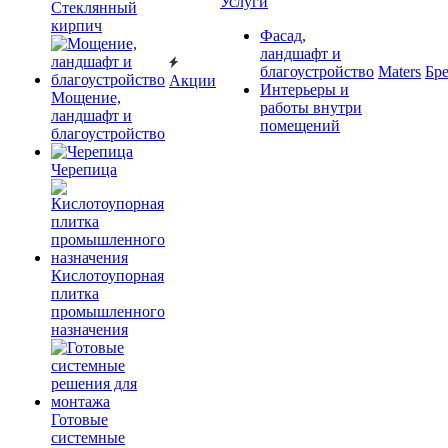
Услуги
Cтеклянный
кирпич
Фасад,
ландшафт и
благоустройство
Maters
Бр
Акции
Интерьеры и
Мощение,
работы внутри
ландшафт и
помещений
благоустройство
Черепица
Кислотоупорная
плитка
промышленного
назначения
Готовые
системные