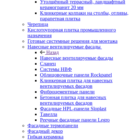
Утолщённый террасный, ландшафтный
керамогранит 20 мм
Клинкерные колпаки на столбы, отливы,
парапетная плитка
Черепица
Кислотоупорная плитка промышленного
назначения
Готовые системные решения для монтажа
Навесные вентилируемые фасады
Назад
Навесные вентилируемые фасады
Сланец
Системы НВФ
Облицовочные панели Rockpanel
Клинкерная плитка для навесных
вентилируемых фасадов
Фиброцементные панели
Бетонная плитка для навесных
вентилируемых фасадов
Фасадные HPL-панели Sloplast
Тавелла
Реечные фасадные панели Legro
Фасадные термопанели
Фасадный декор
Гибкая керамика