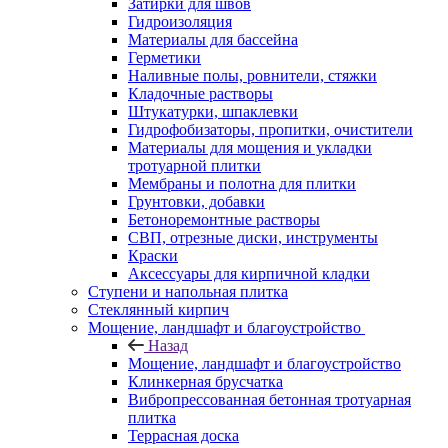
Затирки для швов
Гидроизоляция
Материалы для бассейна
Герметики
Наливные полы, ровнители, стяжки
Кладочные растворы
Штукатурки, шпаклевки
Гидрофобизаторы, пропитки, очистители
Материалы для мощения и укладки
тротуарной плитки
Мембраны и полотна для плитки
Грунтовки, добавки
Бетоноремонтные растворы
СВП, отрезные диски, инструменты
Краски
Аксессуары для кирпичной кладки
Ступени и напольная плитка
Cтеклянный кирпич
Мощение, ландшафт и благоустройство
Назад
Мощение, ландшафт и благоустройство
Клинкерная брусчатка
Вибропрессованная бетонная тротуарная
плитка
Террасная доска