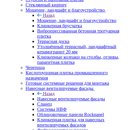
Cтеклянный кирпич
Мощение, ландшафт и благоустройство
Назад
Мощение, ландшафт и благоустройство
Клинкерная брусчатка
Вибропрессованная бетонная тротуарная
плитка
Террасная доска
Утолщённый террасный, ландшафтный
керамогранит 20 мм
Клинкерные колпаки на столбы, отливы,
парапетная плитка
Черепица
Кислотоупорная плитка промышленного
назначения
Готовые системные решения для монтажа
Навесные вентилируемые фасады
Назад
Навесные вентилируемые фасады
Сланец
Системы НВФ
Облицовочные панели Rockpanel
Клинкерная плитка для навесных
вентилируемых фасадов