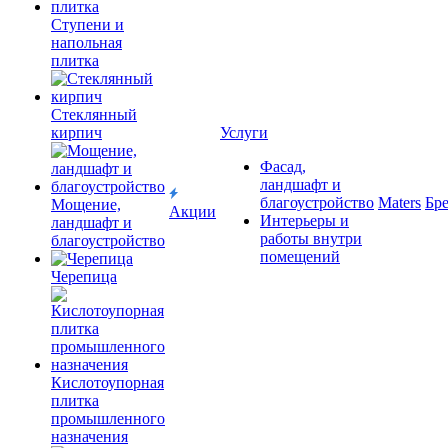
Ступени и
напольная
плитка
Cтеклянный
кирпич
Услуги
Фасад,
ландшафт и
благоустройство
Maters
Бр
Мощение,
Акции
Интерьеры и
ландшафт и
работы внутри
благоустройство
помещений
Черепица
Кислотоупорная
плитка
промышленного
назначения