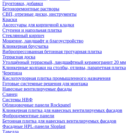
Грунтовки, добавки
Бетоноремонтные растворы
СВП, отрезные диски, инструменты
Краски
Аксессуары для кирпичной кладки
Ступени и напольная плитка
Cтеклянный кирпич
Мощение, ландшафт и благоустройство
Клинкерная брусчатка
Вибропрессованная бетонная тротуарная плитка
Террасная доска
Утолщённый террасный, ландшафтный керамогранит 20 мм
Клинкерные колпаки на столбы, отливы, парапетная плитка
Черепица
Кислотоупорная плитка промышленного назначения
Готовые системные решения для монтажа
Навесные вентилируемые фасады
Сланец
Системы НВФ
Облицовочные панели Rockpanel
Клинкерная плитка для навесных вентилируемых фасадов
Фиброцементные панели
Бетонная плитка для навесных вентилируемых фасадов
Фасадные HPL-панели Sloplast
Тавелла