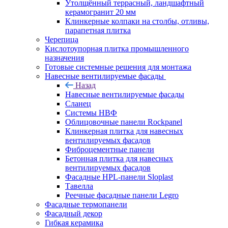
Утолщённый террасный, ландшафтный
керамогранит 20 мм
Клинкерные колпаки на столбы, отливы,
парапетная плитка
Черепица
Кислотоупорная плитка промышленного
назначения
Готовые системные решения для монтажа
Навесные вентилируемые фасады
Назад
Навесные вентилируемые фасады
Сланец
Системы НВФ
Облицовочные панели Rockpanel
Клинкерная плитка для навесных
вентилируемых фасадов
Фиброцементные панели
Бетонная плитка для навесных
вентилируемых фасадов
Фасадные HPL-панели Sloplast
Тавелла
Реечные фасадные панели Legro
Фасадные термопанели
Фасадный декор
Гибкая керамика