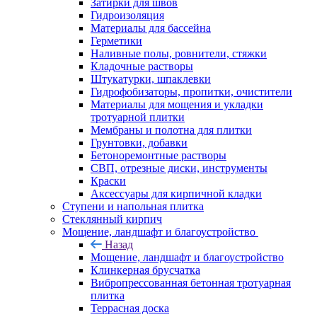
Затирки для швов
Гидроизоляция
Материалы для бассейна
Герметики
Наливные полы, ровнители, стяжки
Кладочные растворы
Штукатурки, шпаклевки
Гидрофобизаторы, пропитки, очистители
Материалы для мощения и укладки
тротуарной плитки
Мембраны и полотна для плитки
Грунтовки, добавки
Бетоноремонтные растворы
СВП, отрезные диски, инструменты
Краски
Аксессуары для кирпичной кладки
Ступени и напольная плитка
Cтеклянный кирпич
Мощение, ландшафт и благоустройство
Назад
Мощение, ландшафт и благоустройство
Клинкерная брусчатка
Вибропрессованная бетонная тротуарная
плитка
Террасная доска