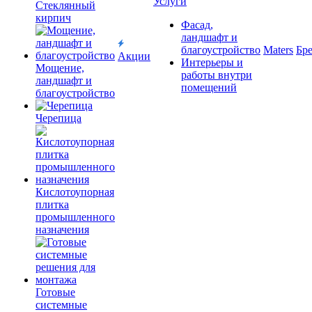
Услуги
Cтеклянный
кирпич
Фасад,
ландшафт и
благоустройство
Maters
Бр
Акции
Интерьеры и
Мощение,
работы внутри
ландшафт и
помещений
благоустройство
Черепица
Кислотоупорная
плитка
промышленного
назначения
Готовые
системные