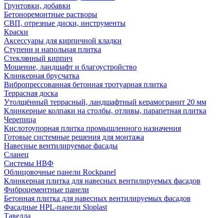
Грунтовки, добавки
Бетоноремонтные растворы
СВП, отрезные диски, инструменты
Краски
Аксессуары для кирпичной кладки
Ступени и напольная плитка
Cтеклянный кирпич
Мощение, ландшафт и благоустройство
Клинкерная брусчатка
Вибропрессованная бетонная тротуарная плитка
Террасная доска
Утолщённый террасный, ландшафтный керамогранит 20 мм
Клинкерные колпаки на столбы, отливы, парапетная плитка
Черепица
Кислотоупорная плитка промышленного назначения
Готовые системные решения для монтажа
Навесные вентилируемые фасады
Сланец
Системы НВФ
Облицовочные панели Rockpanel
Клинкерная плитка для навесных вентилируемых фасадов
Фиброцементные панели
Бетонная плитка для навесных вентилируемых фасадов
Фасадные HPL-панели Sloplast
Тавелла