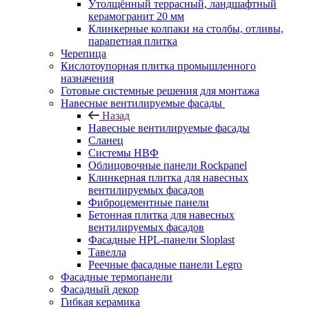
Утолщённый террасный, ландшафтный
керамогранит 20 мм
Клинкерные колпаки на столбы, отливы,
парапетная плитка
Черепица
Кислотоупорная плитка промышленного
назначения
Готовые системные решения для монтажа
Навесные вентилируемые фасады
Назад
Навесные вентилируемые фасады
Сланец
Системы НВФ
Облицовочные панели Rockpanel
Клинкерная плитка для навесных
вентилируемых фасадов
Фиброцементные панели
Бетонная плитка для навесных
вентилируемых фасадов
Фасадные HPL-панели Sloplast
Тавелла
Реечные фасадные панели Legro
Фасадные термопанели
Фасадный декор
Гибкая керамика