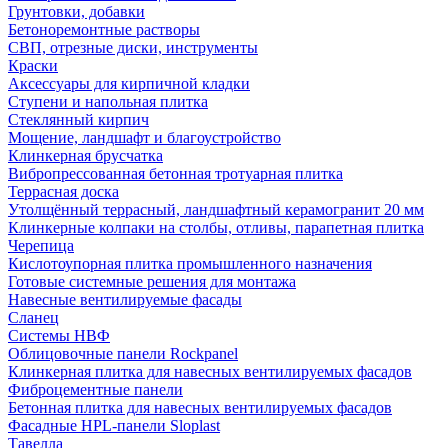
Грунтовки, добавки
Бетоноремонтные растворы
СВП, отрезные диски, инструменты
Краски
Аксессуары для кирпичной кладки
Ступени и напольная плитка
Cтеклянный кирпич
Мощение, ландшафт и благоустройство
Клинкерная брусчатка
Вибропрессованная бетонная тротуарная плитка
Террасная доска
Утолщённый террасный, ландшафтный керамогранит 20 мм
Клинкерные колпаки на столбы, отливы, парапетная плитка
Черепица
Кислотоупорная плитка промышленного назначения
Готовые системные решения для монтажа
Навесные вентилируемые фасады
Сланец
Системы НВФ
Облицовочные панели Rockpanel
Клинкерная плитка для навесных вентилируемых фасадов
Фиброцементные панели
Бетонная плитка для навесных вентилируемых фасадов
Фасадные HPL-панели Sloplast
Тавелла