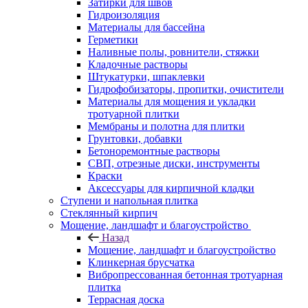
Затирки для швов
Гидроизоляция
Материалы для бассейна
Герметики
Наливные полы, ровнители, стяжки
Кладочные растворы
Штукатурки, шпаклевки
Гидрофобизаторы, пропитки, очистители
Материалы для мощения и укладки
тротуарной плитки
Мембраны и полотна для плитки
Грунтовки, добавки
Бетоноремонтные растворы
СВП, отрезные диски, инструменты
Краски
Аксессуары для кирпичной кладки
Ступени и напольная плитка
Cтеклянный кирпич
Мощение, ландшафт и благоустройство
Назад
Мощение, ландшафт и благоустройство
Клинкерная брусчатка
Вибропрессованная бетонная тротуарная
плитка
Террасная доска