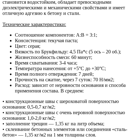
становится водостойким, обладает превосходными
диэлектрическими и механическими свойствами и имеет
отличную адгезию к бетону и стали.
Технические характеристики:
Соотношение компонентов: А:В = 3:1;
Консистенция: текучая паста;
Цвет: серая;
Вязкость по Брукфильду: 4,5 Па*с (5 ось – 20 об.);
Жизнеспособность смеси: 60 минут;
Время схватывания: 3-4 часа;
Температура нанесения: от +5°С до +30°С;
Время полного отверждения: 7 дней;
Прочность на сжатие, через 7 суток: 70 Н/мм2;
Расход: зависит от неровности основания и способа
применения состава. В среднем:
• конструкционные швы с шероховатой поверхностью
основания: 0,5-0,7 кг/м2;
• конструкционные швы с очень неровной поверхностью
основания: 1,0-2,0 кг/м2;
• заполнение трещин — 1,35 кг на литр объема;
• склеивание бетонных элементов или соединения «сталь-
бетон» — 1,35 кг/м2 на 1 мм толщины слоя.