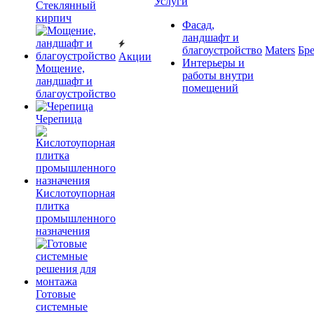
Услуги
Cтеклянный
кирпич
Фасад,
ландшафт и
благоустройство
Maters
Бр
Акции
Интерьеры и
Мощение,
работы внутри
ландшафт и
помещений
благоустройство
Черепица
Кислотоупорная
плитка
промышленного
назначения
Готовые
системные