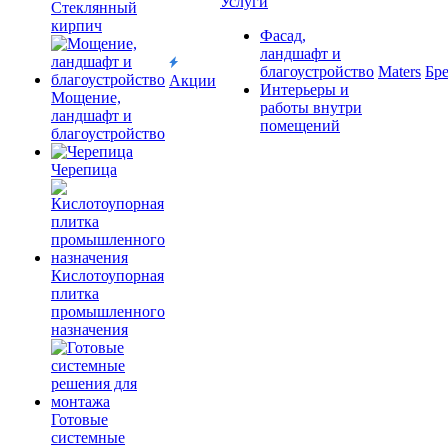
Услуги
Cтеклянный
кирпич
Фасад,
ландшафт и
благоустройство
Maters
Бр
Акции
Интерьеры и
Мощение,
работы внутри
ландшафт и
помещений
благоустройство
Черепица
Кислотоупорная
плитка
промышленного
назначения
Готовые
системные