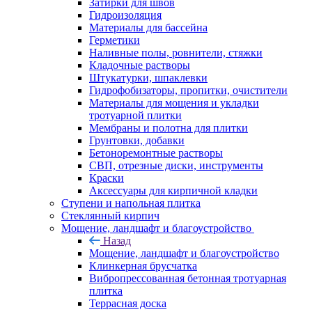
Затирки для швов
Гидроизоляция
Материалы для бассейна
Герметики
Наливные полы, ровнители, стяжки
Кладочные растворы
Штукатурки, шпаклевки
Гидрофобизаторы, пропитки, очистители
Материалы для мощения и укладки
тротуарной плитки
Мембраны и полотна для плитки
Грунтовки, добавки
Бетоноремонтные растворы
СВП, отрезные диски, инструменты
Краски
Аксессуары для кирпичной кладки
Ступени и напольная плитка
Cтеклянный кирпич
Мощение, ландшафт и благоустройство
Назад
Мощение, ландшафт и благоустройство
Клинкерная брусчатка
Вибропрессованная бетонная тротуарная
плитка
Террасная доска