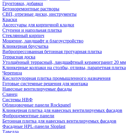
Грунтовки, добавки
Бетоноремонтные растворы
СВП, отрезные диски, инструменты
Краски
Аксессуары для кирпичной кладки
Ступени и напольная плитка
Cтеклянный кирпич
Мощение, ландшафт и благоустройство
Клинкерная брусчатка
Вибропрессованная бетонная тротуарная плитка
Террасная доска
Утолщённый террасный, ландшафтный керамогранит 20 мм
Клинкерные колпаки на столбы, отливы, парапетная плитка
Черепица
Кислотоупорная плитка промышленного назначения
Готовые системные решения для монтажа
Навесные вентилируемые фасады
Сланец
Системы НВФ
Облицовочные панели Rockpanel
Клинкерная плитка для навесных вентилируемых фасадов
Фиброцементные панели
Бетонная плитка для навесных вентилируемых фасадов
Фасадные HPL-панели Sloplast
Тавелла