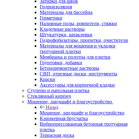
Затирки для швов
Гидроизоляция
Материалы для бассейна
Герметики
Наливные полы, ровнители, стяжки
Кладочные растворы
Штукатурки, шпаклевки
Гидрофобизаторы, пропитки, очистители
Материалы для мощения и укладки
тротуарной плитки
Мембраны и полотна для плитки
Грунтовки, добавки
Бетоноремонтные растворы
СВП, отрезные диски, инструменты
Краски
Аксессуары для кирпичной кладки
Ступени и напольная плитка
Cтеклянный кирпич
Мощение, ландшафт и благоустройство
Назад
Мощение, ландшафт и благоустройство
Клинкерная брусчатка
Вибропрессованная бетонная тротуарная
плитка
Террасная доска