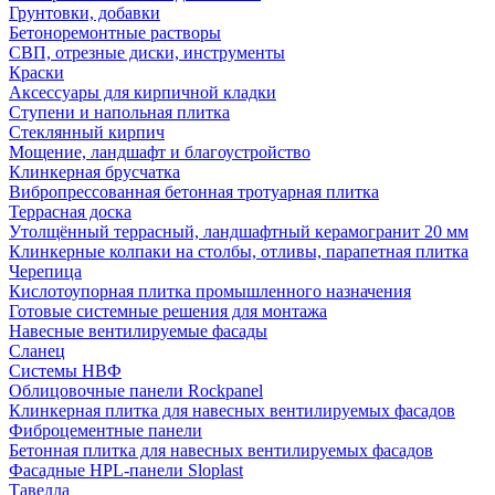
Грунтовки, добавки
Бетоноремонтные растворы
СВП, отрезные диски, инструменты
Краски
Аксессуары для кирпичной кладки
Ступени и напольная плитка
Cтеклянный кирпич
Мощение, ландшафт и благоустройство
Клинкерная брусчатка
Вибропрессованная бетонная тротуарная плитка
Террасная доска
Утолщённый террасный, ландшафтный керамогранит 20 мм
Клинкерные колпаки на столбы, отливы, парапетная плитка
Черепица
Кислотоупорная плитка промышленного назначения
Готовые системные решения для монтажа
Навесные вентилируемые фасады
Сланец
Системы НВФ
Облицовочные панели Rockpanel
Клинкерная плитка для навесных вентилируемых фасадов
Фиброцементные панели
Бетонная плитка для навесных вентилируемых фасадов
Фасадные HPL-панели Sloplast
Тавелла