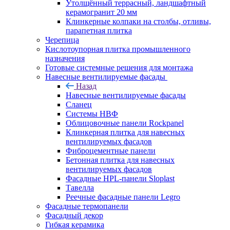
Утолщённый террасный, ландшафтный
керамогранит 20 мм
Клинкерные колпаки на столбы, отливы,
парапетная плитка
Черепица
Кислотоупорная плитка промышленного
назначения
Готовые системные решения для монтажа
Навесные вентилируемые фасады
Назад
Навесные вентилируемые фасады
Сланец
Системы НВФ
Облицовочные панели Rockpanel
Клинкерная плитка для навесных
вентилируемых фасадов
Фиброцементные панели
Бетонная плитка для навесных
вентилируемых фасадов
Фасадные HPL-панели Sloplast
Тавелла
Реечные фасадные панели Legro
Фасадные термопанели
Фасадный декор
Гибкая керамика