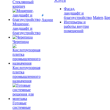
Услуги
Cтеклянный
кирпич
Фасад,
ландшафт и
благоустройство
Maters
Бр
Акции
Интерьеры и
Мощение,
работы внутри
ландшафт и
помещений
благоустройство
Черепица
Кислотоупорная
плитка
промышленного
назначения
Готовые
системные