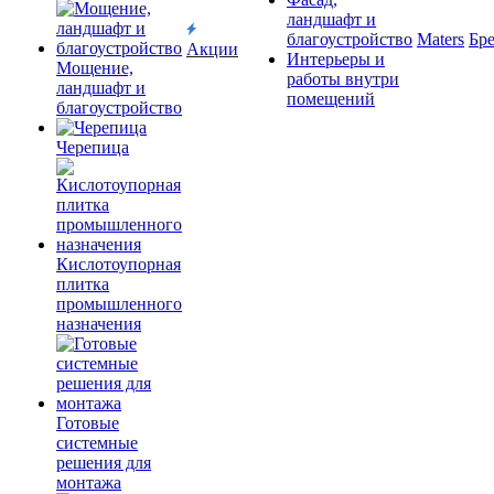
ландшафт и
благоустройство
Maters
Бр
Акции
Интерьеры и
Мощение,
работы внутри
ландшафт и
помещений
благоустройство
Черепица
Кислотоупорная
плитка
промышленного
назначения
Готовые
системные
решения для
монтажа