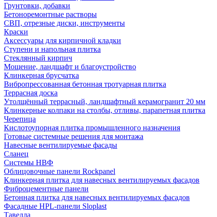
Грунтовки, добавки
Бетоноремонтные растворы
СВП, отрезные диски, инструменты
Краски
Аксессуары для кирпичной кладки
Ступени и напольная плитка
Cтеклянный кирпич
Мощение, ландшафт и благоустройство
Клинкерная брусчатка
Вибропрессованная бетонная тротуарная плитка
Террасная доска
Утолщённый террасный, ландшафтный керамогранит 20 мм
Клинкерные колпаки на столбы, отливы, парапетная плитка
Черепица
Кислотоупорная плитка промышленного назначения
Готовые системные решения для монтажа
Навесные вентилируемые фасады
Сланец
Системы НВФ
Облицовочные панели Rockpanel
Клинкерная плитка для навесных вентилируемых фасадов
Фиброцементные панели
Бетонная плитка для навесных вентилируемых фасадов
Фасадные HPL-панели Sloplast
Тавелла