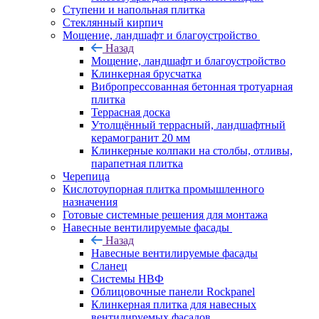
Ступени и напольная плитка
Cтеклянный кирпич
Мощение, ландшафт и благоустройство
Назад
Мощение, ландшафт и благоустройство
Клинкерная брусчатка
Вибропрессованная бетонная тротуарная
плитка
Террасная доска
Утолщённый террасный, ландшафтный
керамогранит 20 мм
Клинкерные колпаки на столбы, отливы,
парапетная плитка
Черепица
Кислотоупорная плитка промышленного
назначения
Готовые системные решения для монтажа
Навесные вентилируемые фасады
Назад
Навесные вентилируемые фасады
Сланец
Системы НВФ
Облицовочные панели Rockpanel
Клинкерная плитка для навесных
вентилируемых фасадов