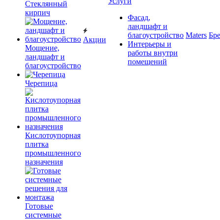
Услуги
Cтеклянный
кирпич
Фасад,
ландшафт и
благоустройство
Maters
Бр
Акции
Интерьеры и
Мощение,
работы внутри
ландшафт и
помещений
благоустройство
Черепица
Кислотоупорная
плитка
промышленного
назначения
Готовые
системные