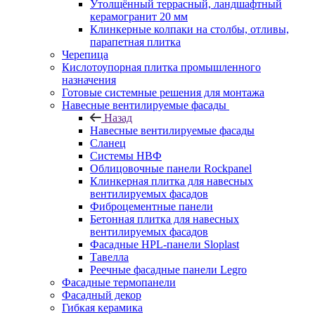
Утолщённый террасный, ландшафтный
керамогранит 20 мм
Клинкерные колпаки на столбы, отливы,
парапетная плитка
Черепица
Кислотоупорная плитка промышленного
назначения
Готовые системные решения для монтажа
Навесные вентилируемые фасады
Назад
Навесные вентилируемые фасады
Сланец
Системы НВФ
Облицовочные панели Rockpanel
Клинкерная плитка для навесных
вентилируемых фасадов
Фиброцементные панели
Бетонная плитка для навесных
вентилируемых фасадов
Фасадные HPL-панели Sloplast
Тавелла
Реечные фасадные панели Legro
Фасадные термопанели
Фасадный декор
Гибкая керамика