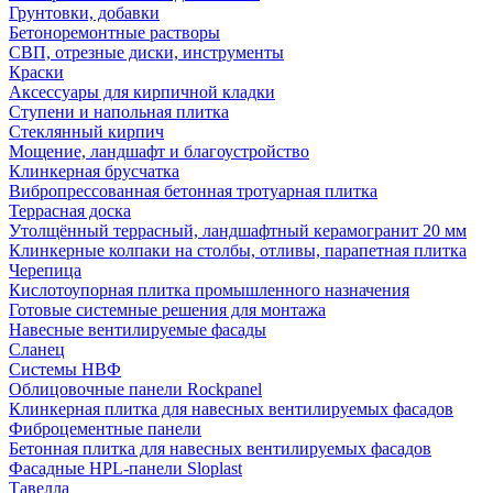
Грунтовки, добавки
Бетоноремонтные растворы
СВП, отрезные диски, инструменты
Краски
Аксессуары для кирпичной кладки
Ступени и напольная плитка
Cтеклянный кирпич
Мощение, ландшафт и благоустройство
Клинкерная брусчатка
Вибропрессованная бетонная тротуарная плитка
Террасная доска
Утолщённый террасный, ландшафтный керамогранит 20 мм
Клинкерные колпаки на столбы, отливы, парапетная плитка
Черепица
Кислотоупорная плитка промышленного назначения
Готовые системные решения для монтажа
Навесные вентилируемые фасады
Сланец
Системы НВФ
Облицовочные панели Rockpanel
Клинкерная плитка для навесных вентилируемых фасадов
Фиброцементные панели
Бетонная плитка для навесных вентилируемых фасадов
Фасадные HPL-панели Sloplast
Тавелла