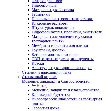
Затирки для швов
Гидроизоляция
Материалы для бассейна
Герметики
Наливные полы, ровнители, стяжки
Кладочные растворы
Штукатурки, шпаклевки
Гидрофобизаторы, пропитки, очистители
Материалы для мощения и укладки
тротуарной плитки
Мембраны и полотна для плитки
Грунтовки, добавки
Бетоноремонтные растворы
СВП, отрезные диски, инструменты
Краски
Аксессуары для кирпичной кладки
Ступени и напольная плитка
Cтеклянный кирпич
Мощение, ландшафт и благоустройство
Назад
Мощение, ландшафт и благоустройство
Клинкерная брусчатка
Вибропрессованная бетонная тротуарная
плитка
Террасная доска