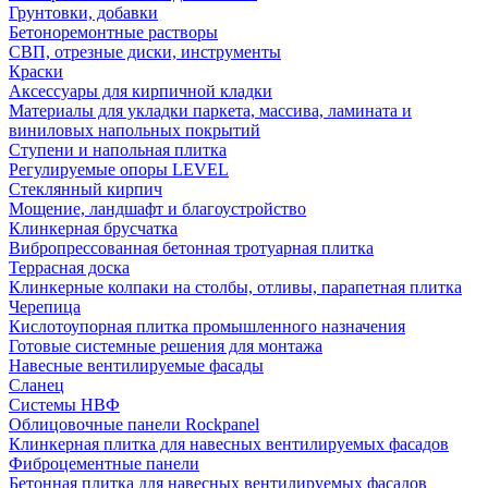
Грунтовки, добавки
Бетоноремонтные растворы
СВП, отрезные диски, инструменты
Краски
Аксессуары для кирпичной кладки
Материалы для укладки паркета, массива, ламината и
виниловых напольных покрытий
Ступени и напольная плитка
Регулируемые опоры LEVEL
Cтеклянный кирпич
Мощение, ландшафт и благоустройство
Клинкерная брусчатка
Вибропрессованная бетонная тротуарная плитка
Террасная доска
Клинкерные колпаки на столбы, отливы, парапетная плитка
Черепица
Кислотоупорная плитка промышленного назначения
Готовые системные решения для монтажа
Навесные вентилируемые фасады
Сланец
Системы НВФ
Облицовочные панели Rockpanel
Клинкерная плитка для навесных вентилируемых фасадов
Фиброцементные панели
Бетонная плитка для навесных вентилируемых фасадов