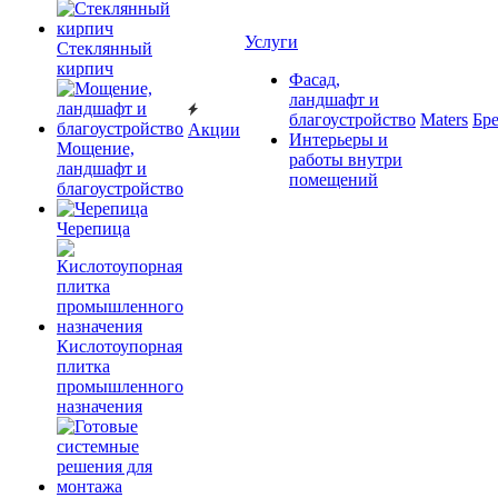
Услуги
Cтеклянный
кирпич
Фасад,
ландшафт и
благоустройство
Maters
Бр
Акции
Интерьеры и
Мощение,
работы внутри
ландшафт и
помещений
благоустройство
Черепица
Кислотоупорная
плитка
промышленного
назначения