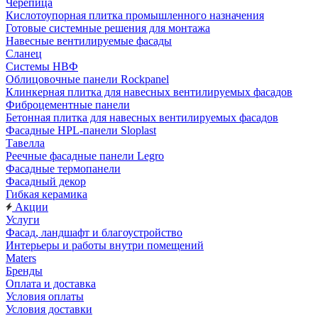
Черепица
Кислотоупорная плитка промышленного назначения
Готовые системные решения для монтажа
Навесные вентилируемые фасады
Сланец
Системы НВФ
Облицовочные панели Rockpanel
Клинкерная плитка для навесных вентилируемых фасадов
Фиброцементные панели
Бетонная плитка для навесных вентилируемых фасадов
Фасадные HPL-панели Sloplast
Тавелла
Реечные фасадные панели Legro
Фасадные термопанели
Фасадный декор
Гибкая керамика
Акции
Услуги
Фасад, ландшафт и благоустройство
Интерьеры и работы внутри помещений
Maters
Бренды
Оплата и доставка
Условия оплаты
Условия доставки