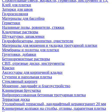
Строительные смеси, жидкости, герметики, инструмент и т.д.
Клей для плитки
Затирки для швов
Гидроизоляция
Материалы для бассейна
Герметики
Наливные полы, ровнители, стяжки
Кладочные растворы
Штукатурки, шпаклевки
Гидрофобизаторы, пропитки, очистители
Материалы для мощения и укладки тротуарной плитки
Мембраны и полотна для плитки
Грунтовки, добавки
Бетоноремонтные растворы
СВП, отрезные диски, инструменты
Краски
Аксессуары для кирпичной кладки
Ступени и напольная плитка
Cтеклянный кирпич
Мощение, ландшафт и благоустройство
Клинкерная брусчатка
Вибропрессованная бетонная тротуарная плитка
Террасная доска
Утолщённый террасный, ландшафтный керамогранит 20 мм
Клинкерные колпаки на столбы, отливы, парапетная плитка