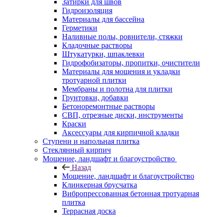
Затирки для швов
Гидроизоляция
Материалы для бассейна
Герметики
Наливные полы, ровнители, стяжки
Кладочные растворы
Штукатурки, шпаклевки
Гидрофобизаторы, пропитки, очистители
Материалы для мощения и укладки
тротуарной плитки
Мембраны и полотна для плитки
Грунтовки, добавки
Бетоноремонтные растворы
СВП, отрезные диски, инструменты
Краски
Аксессуары для кирпичной кладки
Ступени и напольная плитка
Cтеклянный кирпич
Мощение, ландшафт и благоустройство
Назад
Мощение, ландшафт и благоустройство
Клинкерная брусчатка
Вибропрессованная бетонная тротуарная
плитка
Террасная доска