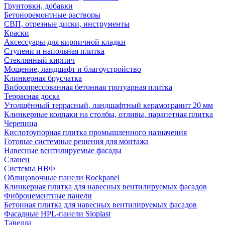
Грунтовки, добавки
Бетоноремонтные растворы
СВП, отрезные диски, инструменты
Краски
Аксессуары для кирпичной кладки
Ступени и напольная плитка
Cтеклянный кирпич
Мощение, ландшафт и благоустройство
Клинкерная брусчатка
Вибропрессованная бетонная тротуарная плитка
Террасная доска
Утолщённый террасный, ландшафтный керамогранит 20 мм
Клинкерные колпаки на столбы, отливы, парапетная плитка
Черепица
Кислотоупорная плитка промышленного назначения
Готовые системные решения для монтажа
Навесные вентилируемые фасады
Сланец
Системы НВФ
Облицовочные панели Rockpanel
Клинкерная плитка для навесных вентилируемых фасадов
Фиброцементные панели
Бетонная плитка для навесных вентилируемых фасадов
Фасадные HPL-панели Sloplast
Тавелла