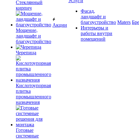
Услуги
Cтеклянный
кирпич
Фасад,
ландшафт и
благоустройство
Maters
Бр
Акции
Интерьеры и
Мощение,
работы внутри
ландшафт и
помещений
благоустройство
Черепица
Кислотоупорная
плитка
промышленного
назначения
Готовые
системные