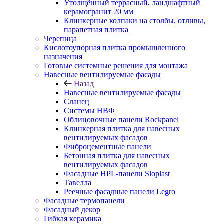
Утолщённый террасный, ландшафтный
керамогранит 20 мм
Клинкерные колпаки на столбы, отливы,
парапетная плитка
Черепица
Кислотоупорная плитка промышленного
назначения
Готовые системные решения для монтажа
Навесные вентилируемые фасады
Назад
Навесные вентилируемые фасады
Сланец
Системы НВФ
Облицовочные панели Rockpanel
Клинкерная плитка для навесных
вентилируемых фасадов
Фиброцементные панели
Бетонная плитка для навесных
вентилируемых фасадов
Фасадные HPL-панели Sloplast
Тавелла
Реечные фасадные панели Legro
Фасадные термопанели
Фасадный декор
Гибкая керамика