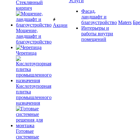
Услуги
Cтеклянный
кирпич
Фасад,
ландшафт и
благоустройство
Maters
Бр
Акции
Интерьеры и
Мощение,
работы внутри
ландшафт и
помещений
благоустройство
Черепица
Кислотоупорная
плитка
промышленного
назначения
Готовые
системные