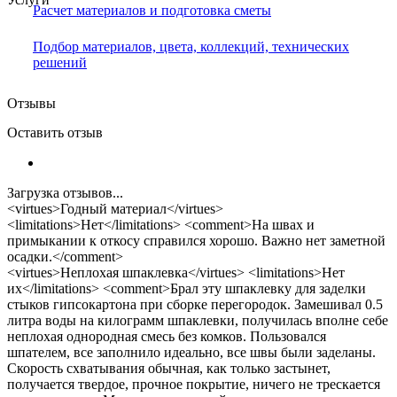
Расчет материалов и подготовка сметы
Подбор материалов, цвета, коллекций, технических
решений
Отзывы
Оставить отзыв
Загрузка отзывов...
<virtues>Годный материал</virtues>
<limitations>Нет</limitations> <comment>На швах и
примыкании к откосу справился хорошо. Важно нет заметной
осадки.</comment>
<virtues>Неплохая шпаклевка</virtues> <limitations>Нет
их</limitations> <comment>Брал эту шпаклевку для заделки
стыков гипсокартона при сборке перегородок. Замешивал 0.5
литра воды на килограмм шпаклевки, получилась вполне себе
неплохая однородная смесь без комков. Пользовался
шпателем, все заполнило идеально, все швы были заделаны.
Скорость схватывания обычная, как только застынет,
получается твердое, прочное покрытие, ничего не трескается