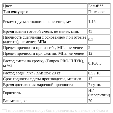
Цвет
Белый**
Тип вяжущего
Гипсовое
Рекомендуемая толщина нанесения, мм
1-15
Время жизни готовой смеси, не менее, мин.
45
Прочность сцепления с основанием при отрыве
0,5
(адгезия), не менее, МПа
Предел прочности при изгибе, МПа, не менее
5
Предел прочности при сжатии, МПа, не менее
12
Расход смеси на кромку (Гипрок PRO/ ПЛУК),
0,16/0,3
кг/м2
Расход воды, л/кг / л/мешок 20 кг
0,5 / 10
Срок годности с даты производства, месяцев
12
Время достижения марочной прочности
7 суток
НГ
Горючесть
(негорючий)
Вес мешка, кг
20
**Гипсовые смеси могут быть различных оттенков от белого