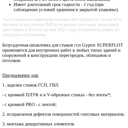
Имеет длительный срок годности - 1 год (при
соблюдении условий хранения в закрытой упаковке).
*на основании сравнения показателей прочности на изгиб и
прочности на сжатие (МПа) на рынке гипсовых шпаклевок
для стыков в России на май 2023 года. Показатели взяты из
открытых источников.
Безусадочная шпаклевка для стыков гсп Gyproc SUPERFLOT
применяется для внутренних работ в любых типах зданий и
сооружений в конструкциях перегородок, облицовок и
потолков.
Предназначен для:
1. заделки стыков ГСП, ГВЛ:
- с кромкой ПЛУК и в V-образных стыках - без ленты*;
- с кромкой PRO - с лентой;
2. исправления дефектов поверхностей гипсовых материалов;
3. монтажа декоративных элементов.