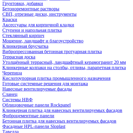
Грунтовки, добавки
Бетоноремонтные растворы
СВП, отрезные диски, инструменты
Краски
Аксессуары для кирпичной кладки
Ступени и напольная плитка
Cтеклянный кирпич
Мощение, ландшафт и благоустройство
Клинкерная брусчатка
Вибропрессованная бетонная тротуарная плитка
Террасная доска
Утолщённый террасный, ландшафтный керамогранит 20 мм
Клинкерные колпаки на столбы, отливы, парапетная плитка
Черепица
Кислотоупорная плитка промышленного назначения
Готовые системные решения для монтажа
Навесные вентилируемые фасады
Сланец
Системы НВФ
Облицовочные панели Rockpanel
Клинкерная плитка для навесных вентилируемых фасадов
Фиброцементные панели
Бетонная плитка для навесных вентилируемых фасадов
Фасадные HPL-панели Sloplast
Тавелла