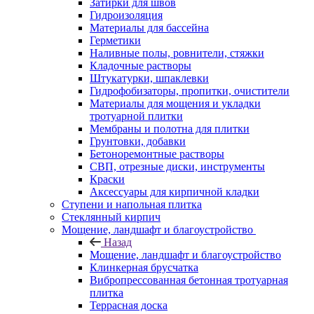
Затирки для швов
Гидроизоляция
Материалы для бассейна
Герметики
Наливные полы, ровнители, стяжки
Кладочные растворы
Штукатурки, шпаклевки
Гидрофобизаторы, пропитки, очистители
Материалы для мощения и укладки
тротуарной плитки
Мембраны и полотна для плитки
Грунтовки, добавки
Бетоноремонтные растворы
СВП, отрезные диски, инструменты
Краски
Аксессуары для кирпичной кладки
Ступени и напольная плитка
Cтеклянный кирпич
Мощение, ландшафт и благоустройство
Назад
Мощение, ландшафт и благоустройство
Клинкерная брусчатка
Вибропрессованная бетонная тротуарная
плитка
Террасная доска