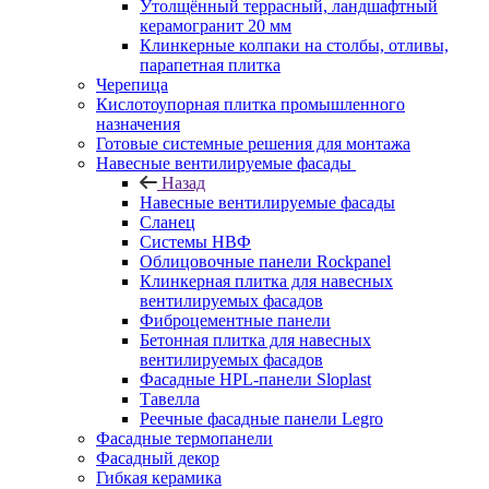
Утолщённый террасный, ландшафтный
керамогранит 20 мм
Клинкерные колпаки на столбы, отливы,
парапетная плитка
Черепица
Кислотоупорная плитка промышленного
назначения
Готовые системные решения для монтажа
Навесные вентилируемые фасады
Назад
Навесные вентилируемые фасады
Сланец
Системы НВФ
Облицовочные панели Rockpanel
Клинкерная плитка для навесных
вентилируемых фасадов
Фиброцементные панели
Бетонная плитка для навесных
вентилируемых фасадов
Фасадные HPL-панели Sloplast
Тавелла
Реечные фасадные панели Legro
Фасадные термопанели
Фасадный декор
Гибкая керамика