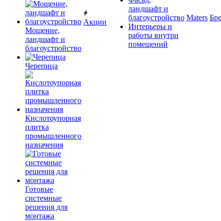
ландшафт и
благоустройство
Maters
Бр
Акции
Интерьеры и
Мощение,
работы внутри
ландшафт и
помещений
благоустройство
Черепица
Кислотоупорная
плитка
промышленного
назначения
Готовые
системные
решения для
монтажа