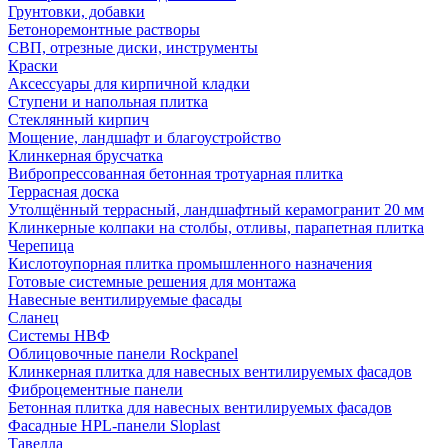
Грунтовки, добавки
Бетоноремонтные растворы
СВП, отрезные диски, инструменты
Краски
Аксессуары для кирпичной кладки
Ступени и напольная плитка
Cтеклянный кирпич
Мощение, ландшафт и благоустройство
Клинкерная брусчатка
Вибропрессованная бетонная тротуарная плитка
Террасная доска
Утолщённый террасный, ландшафтный керамогранит 20 мм
Клинкерные колпаки на столбы, отливы, парапетная плитка
Черепица
Кислотоупорная плитка промышленного назначения
Готовые системные решения для монтажа
Навесные вентилируемые фасады
Сланец
Системы НВФ
Облицовочные панели Rockpanel
Клинкерная плитка для навесных вентилируемых фасадов
Фиброцементные панели
Бетонная плитка для навесных вентилируемых фасадов
Фасадные HPL-панели Sloplast
Тавелла