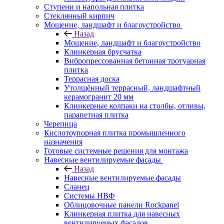
Ступени и напольная плитка
Cтеклянный кирпич
Мощение, ландшафт и благоустройство
Назад
Мощение, ландшафт и благоустройство
Клинкерная брусчатка
Вибропрессованная бетонная тротуарная
плитка
Террасная доска
Утолщённый террасный, ландшафтный
керамогранит 20 мм
Клинкерные колпаки на столбы, отливы,
парапетная плитка
Черепица
Кислотоупорная плитка промышленного
назначения
Готовые системные решения для монтажа
Навесные вентилируемые фасады
Назад
Навесные вентилируемые фасады
Сланец
Системы НВФ
Облицовочные панели Rockpanel
Клинкерная плитка для навесных
вентилируемых фасадов