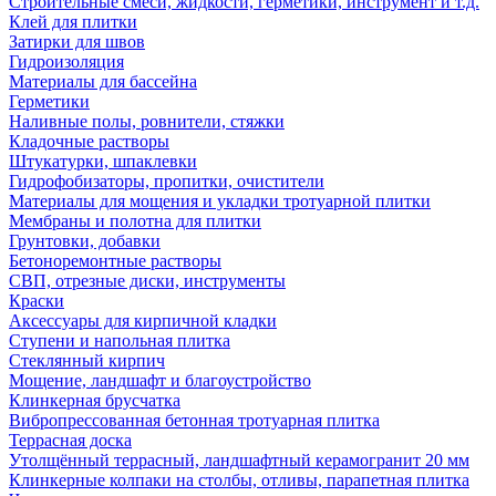
Строительные смеси, жидкости, герметики, инструмент и т.д.
Клей для плитки
Затирки для швов
Гидроизоляция
Материалы для бассейна
Герметики
Наливные полы, ровнители, стяжки
Кладочные растворы
Штукатурки, шпаклевки
Гидрофобизаторы, пропитки, очистители
Материалы для мощения и укладки тротуарной плитки
Мембраны и полотна для плитки
Грунтовки, добавки
Бетоноремонтные растворы
СВП, отрезные диски, инструменты
Краски
Аксессуары для кирпичной кладки
Ступени и напольная плитка
Cтеклянный кирпич
Мощение, ландшафт и благоустройство
Клинкерная брусчатка
Вибропрессованная бетонная тротуарная плитка
Террасная доска
Утолщённый террасный, ландшафтный керамогранит 20 мм
Клинкерные колпаки на столбы, отливы, парапетная плитка