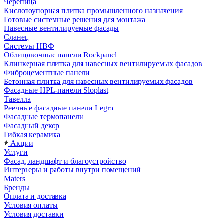
Черепица
Кислотоупорная плитка промышленного назначения
Готовые системные решения для монтажа
Навесные вентилируемые фасады
Сланец
Системы НВФ
Облицовочные панели Rockpanel
Клинкерная плитка для навесных вентилируемых фасадов
Фиброцементные панели
Бетонная плитка для навесных вентилируемых фасадов
Фасадные HPL-панели Sloplast
Тавелла
Реечные фасадные панели Legro
Фасадные термопанели
Фасадный декор
Гибкая керамика
Акции
Услуги
Фасад, ландшафт и благоустройство
Интерьеры и работы внутри помещений
Maters
Бренды
Оплата и доставка
Условия оплаты
Условия доставки