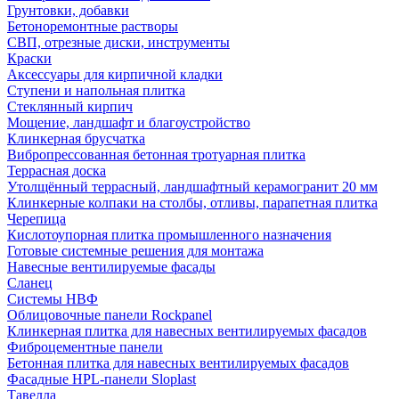
Грунтовки, добавки
Бетоноремонтные растворы
СВП, отрезные диски, инструменты
Краски
Аксессуары для кирпичной кладки
Ступени и напольная плитка
Cтеклянный кирпич
Мощение, ландшафт и благоустройство
Клинкерная брусчатка
Вибропрессованная бетонная тротуарная плитка
Террасная доска
Утолщённый террасный, ландшафтный керамогранит 20 мм
Клинкерные колпаки на столбы, отливы, парапетная плитка
Черепица
Кислотоупорная плитка промышленного назначения
Готовые системные решения для монтажа
Навесные вентилируемые фасады
Сланец
Системы НВФ
Облицовочные панели Rockpanel
Клинкерная плитка для навесных вентилируемых фасадов
Фиброцементные панели
Бетонная плитка для навесных вентилируемых фасадов
Фасадные HPL-панели Sloplast
Тавелла