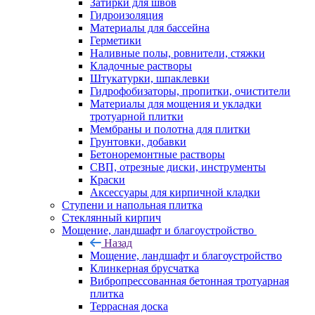
Затирки для швов
Гидроизоляция
Материалы для бассейна
Герметики
Наливные полы, ровнители, стяжки
Кладочные растворы
Штукатурки, шпаклевки
Гидрофобизаторы, пропитки, очистители
Материалы для мощения и укладки
тротуарной плитки
Мембраны и полотна для плитки
Грунтовки, добавки
Бетоноремонтные растворы
СВП, отрезные диски, инструменты
Краски
Аксессуары для кирпичной кладки
Ступени и напольная плитка
Cтеклянный кирпич
Мощение, ландшафт и благоустройство
Назад
Мощение, ландшафт и благоустройство
Клинкерная брусчатка
Вибропрессованная бетонная тротуарная
плитка
Террасная доска