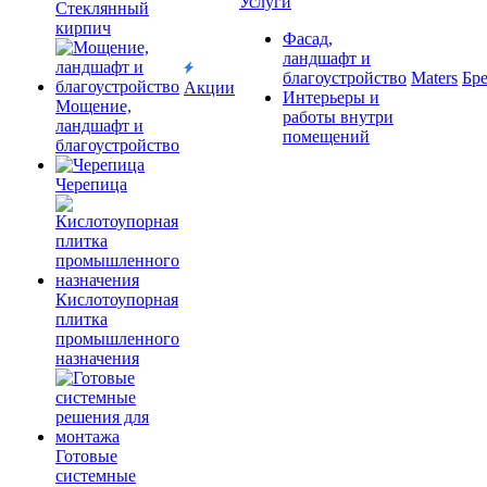
Услуги
Cтеклянный
кирпич
Фасад,
ландшафт и
благоустройство
Maters
Бр
Акции
Интерьеры и
Мощение,
работы внутри
ландшафт и
помещений
благоустройство
Черепица
Кислотоупорная
плитка
промышленного
назначения
Готовые
системные