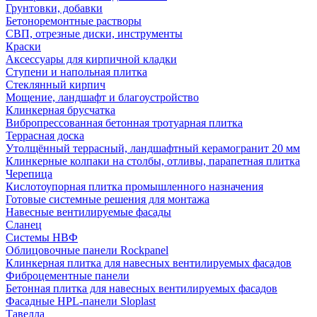
Грунтовки, добавки
Бетоноремонтные растворы
СВП, отрезные диски, инструменты
Краски
Аксессуары для кирпичной кладки
Ступени и напольная плитка
Cтеклянный кирпич
Мощение, ландшафт и благоустройство
Клинкерная брусчатка
Вибропрессованная бетонная тротуарная плитка
Террасная доска
Утолщённый террасный, ландшафтный керамогранит 20 мм
Клинкерные колпаки на столбы, отливы, парапетная плитка
Черепица
Кислотоупорная плитка промышленного назначения
Готовые системные решения для монтажа
Навесные вентилируемые фасады
Сланец
Системы НВФ
Облицовочные панели Rockpanel
Клинкерная плитка для навесных вентилируемых фасадов
Фиброцементные панели
Бетонная плитка для навесных вентилируемых фасадов
Фасадные HPL-панели Sloplast
Тавелла