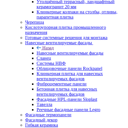
Утолщённый террасный, ландшафтный
керамогранит 20 мм
Клинкерные колпаки на столбы, отливы,
парапетная плитка
Черепица
Кислотоупорная плитка промышленного
назначения
Готовые системные решения для монтажа
Навесные вентилируемые фасады
Назад
Навесные вентилируемые фасады
Сланец
Системы НВФ
Облицовочные панели Rockpanel
Клинкерная плитка для навесных
вентилируемых фасадов
Фиброцементные панели
Бетонная плитка для навесных
вентилируемых фасадов
Фасадные HPL-панели Sloplast
Тавелла
Реечные фасадные панели Legro
Фасадные термопанели
Фасадный декор
Гибкая керамика