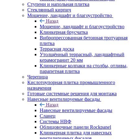
Ступени и напольная плитка
Cтеклянный кирпич
Мощение, ландшафт и благоустройство
Назад
Мощение, ландшафт и благоустройство
Клинкерная брусчатка
Вибропрессованная бетонная тротуарная
плитка
Террасная доска
Утолщённый террасный, ландшафтный
керамогранит 20 мм
Клинкерные колпаки на столбы, отливы,
парапетная плитка
Черепица
Кислотоупорная плитка промышленного
назначения
Готовые системные решения для монтажа
Навесные вентилируемые фасады
Назад
Навесные вентилируемые фасады
Сланец
Системы НВФ
Облицовочные панели Rockpanel
Клинкерная плитка для навесных
вентилируемых фасадов