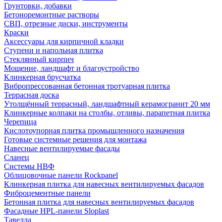
Грунтовки, добавки
Бетоноремонтные растворы
СВП, отрезные диски, инструменты
Краски
Аксессуары для кирпичной кладки
Ступени и напольная плитка
Cтеклянный кирпич
Мощение, ландшафт и благоустройство
Клинкерная брусчатка
Вибропрессованная бетонная тротуарная плитка
Террасная доска
Утолщённый террасный, ландшафтный керамогранит 20 мм
Клинкерные колпаки на столбы, отливы, парапетная плитка
Черепица
Кислотоупорная плитка промышленного назначения
Готовые системные решения для монтажа
Навесные вентилируемые фасады
Сланец
Системы НВФ
Облицовочные панели Rockpanel
Клинкерная плитка для навесных вентилируемых фасадов
Фиброцементные панели
Бетонная плитка для навесных вентилируемых фасадов
Фасадные HPL-панели Sloplast
Тавелла