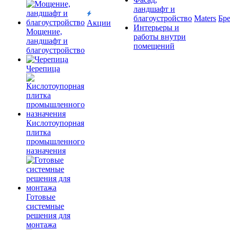
ландшафт и
благоустройство
Maters
Бр
Акции
Интерьеры и
Мощение,
работы внутри
ландшафт и
помещений
благоустройство
Черепица
Кислотоупорная
плитка
промышленного
назначения
Готовые
системные
решения для
монтажа