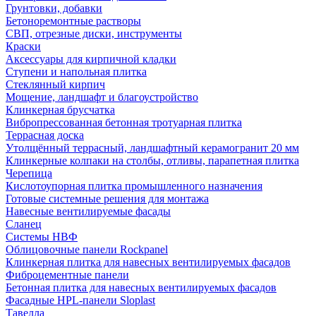
Грунтовки, добавки
Бетоноремонтные растворы
СВП, отрезные диски, инструменты
Краски
Аксессуары для кирпичной кладки
Ступени и напольная плитка
Cтеклянный кирпич
Мощение, ландшафт и благоустройство
Клинкерная брусчатка
Вибропрессованная бетонная тротуарная плитка
Террасная доска
Утолщённый террасный, ландшафтный керамогранит 20 мм
Клинкерные колпаки на столбы, отливы, парапетная плитка
Черепица
Кислотоупорная плитка промышленного назначения
Готовые системные решения для монтажа
Навесные вентилируемые фасады
Сланец
Системы НВФ
Облицовочные панели Rockpanel
Клинкерная плитка для навесных вентилируемых фасадов
Фиброцементные панели
Бетонная плитка для навесных вентилируемых фасадов
Фасадные HPL-панели Sloplast
Тавелла