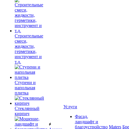
Строительные
смеси,
жидкости,
герметики,
инструмент и
т.д.
Ступени и
напольная
плитка
Услуги
Cтеклянный
кирпич
Фасад,
ландшафт и
благоустройство
Maters
Бр