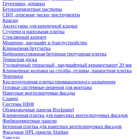
Грунтовки, добавки
Бетоноремонтные растворы
СВП, отрезные диски, инструменты
Краски
Аксессуары для кирпичной кладки
Ступени и напольная плитка
Cтеклянный кирпич
Мощение, ландшафт и благоустройство
Клинкерная брусчатка
Вибропрессованная бетонная тротуарная плитка
Террасная доска
Утолщённый террасный, ландшафтный керамогранит 20 мм
Клинкерные колпаки на столбы, отливы, парапетная плитка
Черепица
Кислотоупорная плитка промышленного назначения
Готовые системные решения для монтажа
Навесные вентилируемые фасады
Сланец
Системы НВФ
Облицовочные панели Rockpanel
Клинкерная плитка для навесных вентилируемых фасадов
Фиброцементные панели
Бетонная плитка для навесных вентилируемых фасадов
Фасадные HPL-панели Sloplast
Тавелла