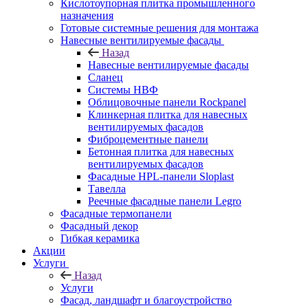
Кислотоупорная плитка промышленного
назначения
Готовые системные решения для монтажа
Навесные вентилируемые фасады
Назад
Навесные вентилируемые фасады
Сланец
Системы НВФ
Облицовочные панели Rockpanel
Клинкерная плитка для навесных
вентилируемых фасадов
Фиброцементные панели
Бетонная плитка для навесных
вентилируемых фасадов
Фасадные HPL-панели Sloplast
Тавелла
Реечные фасадные панели Legro
Фасадные термопанели
Фасадный декор
Гибкая керамика
Акции
Услуги
Назад
Услуги
Фасад, ландшафт и благоустройство