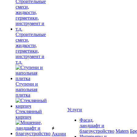
Строительные
смеси,
жидкости,
герметики,
инструмент и
т.д.
Ступени и
напольная
плитка
Услуги
Cтеклянный
кирпич
Фасад,
ландшафт и
благоустройство
Maters
Бр
Акции
Интерьеры и