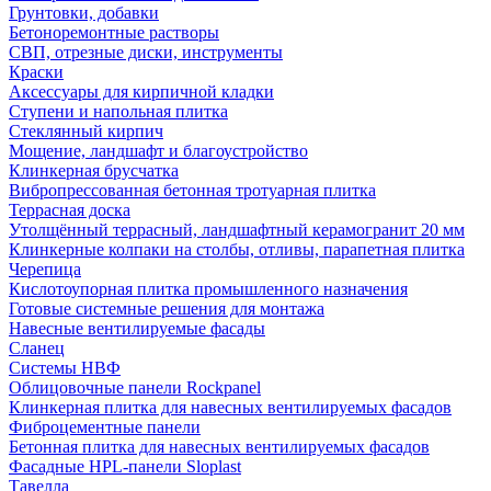
Грунтовки, добавки
Бетоноремонтные растворы
СВП, отрезные диски, инструменты
Краски
Аксессуары для кирпичной кладки
Ступени и напольная плитка
Cтеклянный кирпич
Мощение, ландшафт и благоустройство
Клинкерная брусчатка
Вибропрессованная бетонная тротуарная плитка
Террасная доска
Утолщённый террасный, ландшафтный керамогранит 20 мм
Клинкерные колпаки на столбы, отливы, парапетная плитка
Черепица
Кислотоупорная плитка промышленного назначения
Готовые системные решения для монтажа
Навесные вентилируемые фасады
Сланец
Системы НВФ
Облицовочные панели Rockpanel
Клинкерная плитка для навесных вентилируемых фасадов
Фиброцементные панели
Бетонная плитка для навесных вентилируемых фасадов
Фасадные HPL-панели Sloplast
Тавелла