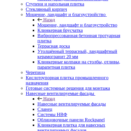
Ступени и напольная плитка
Cтеклянный кирпич
Мощение, ландшафт и благоустройство
Назад
Мощение, ландшафт и благоустройство
Клинкерная брусчатка
Вибропрессованная бетонная тротуарная
плитка
Террасная доска
Утолщённый террасный, ландшафтный
керамогранит 20 мм
Клинкерные колпаки на столбы, отливы,
парапетная плитка
Черепица
Кислотоупорная плитка промышленного
назначения
Готовые системные решения для монтажа
Навесные вентилируемые фасады
Назад
Навесные вентилируемые фасады
Сланец
Системы НВФ
Облицовочные панели Rockpanel
Клинкерная плитка для навесных
вентилируемых фасадов