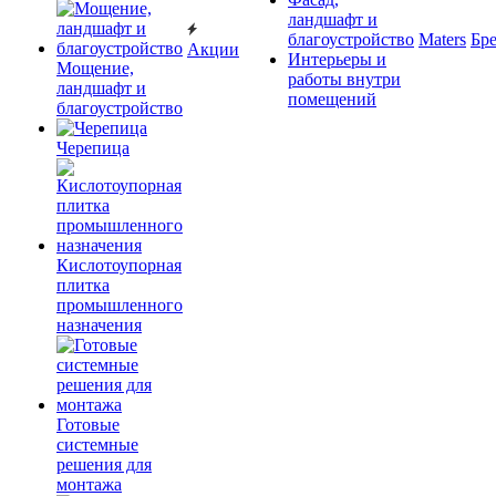
ландшафт и
благоустройство
Maters
Бр
Акции
Интерьеры и
Мощение,
работы внутри
ландшафт и
помещений
благоустройство
Черепица
Кислотоупорная
плитка
промышленного
назначения
Готовые
системные
решения для
монтажа