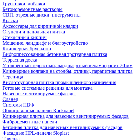
Грунтовки, добавки
Бетоноремонтные растворы
СВП, отрезные диски, инструменты
Краски
Аксессуары для кирпичной кладки
Ступени и напольная плитка
Cтеклянный кирпич
Мощение, ландшафт и благоустройство
Клинкерная брусчатка
Вибропрессованная бетонная тротуарная плитка
Террасная доска
Утолщённый террасный, ландшафтный керамогранит 20 мм
Клинкерные колпаки на столбы, отливы, парапетная плитка
Черепица
Кислотоупорная плитка промышленного назначения
Готовые системные решения для монтажа
Навесные вентилируемые фасады
Сланец
Системы НВФ
Облицовочные панели Rockpanel
Клинкерная плитка для навесных вентилируемых фасадов
Фиброцементные панели
Бетонная плитка для навесных вентилируемых фасадов
Фасадные HPL-панели Sloplast
Тавелла