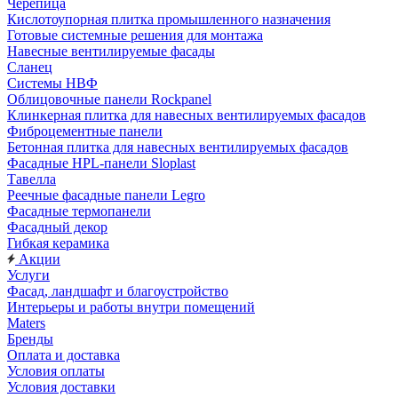
Черепица
Кислотоупорная плитка промышленного назначения
Готовые системные решения для монтажа
Навесные вентилируемые фасады
Сланец
Системы НВФ
Облицовочные панели Rockpanel
Клинкерная плитка для навесных вентилируемых фасадов
Фиброцементные панели
Бетонная плитка для навесных вентилируемых фасадов
Фасадные HPL-панели Sloplast
Тавелла
Реечные фасадные панели Legro
Фасадные термопанели
Фасадный декор
Гибкая керамика
Акции
Услуги
Фасад, ландшафт и благоустройство
Интерьеры и работы внутри помещений
Maters
Бренды
Оплата и доставка
Условия оплаты
Условия доставки