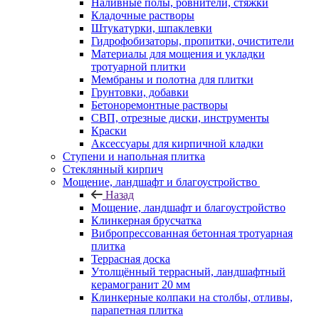
Наливные полы, ровнители, стяжки
Кладочные растворы
Штукатурки, шпаклевки
Гидрофобизаторы, пропитки, очистители
Материалы для мощения и укладки
тротуарной плитки
Мембраны и полотна для плитки
Грунтовки, добавки
Бетоноремонтные растворы
СВП, отрезные диски, инструменты
Краски
Аксессуары для кирпичной кладки
Ступени и напольная плитка
Cтеклянный кирпич
Мощение, ландшафт и благоустройство
Назад
Мощение, ландшафт и благоустройство
Клинкерная брусчатка
Вибропрессованная бетонная тротуарная
плитка
Террасная доска
Утолщённый террасный, ландшафтный
керамогранит 20 мм
Клинкерные колпаки на столбы, отливы,
парапетная плитка