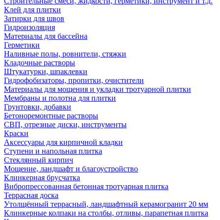
Строительные смеси, жидкости, герметики, инструмент и т.д.
Клей для плитки
Затирки для швов
Гидроизоляция
Материалы для бассейна
Герметики
Наливные полы, ровнители, стяжки
Кладочные растворы
Штукатурки, шпаклевки
Гидрофобизаторы, пропитки, очистители
Материалы для мощения и укладки тротуарной плитки
Мембраны и полотна для плитки
Грунтовки, добавки
Бетоноремонтные растворы
СВП, отрезные диски, инструменты
Краски
Аксессуары для кирпичной кладки
Ступени и напольная плитка
Cтеклянный кирпич
Мощение, ландшафт и благоустройство
Клинкерная брусчатка
Вибропрессованная бетонная тротуарная плитка
Террасная доска
Утолщённый террасный, ландшафтный керамогранит 20 мм
Клинкерные колпаки на столбы, отливы, парапетная плитка