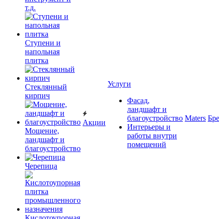
т.д.
Ступени и
напольная
плитка
Услуги
Cтеклянный
кирпич
Фасад,
ландшафт и
благоустройство
Maters
Бр
Акции
Интерьеры и
Мощение,
работы внутри
ландшафт и
помещений
благоустройство
Черепица
Кислотоупорная