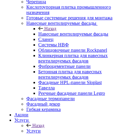
Черепица
Кислотоупорная плитка промышленного
назначения
Готовые системные решения для монтажа
Навесные вентилируемые фасады
Назад
Навесные вентилируемые фасады
Сланец
Системы НВФ
Облицовочные панели Rockpanel
Клинкерная плитка для навесных
вентилируемых фасадов
Фиброцементные панели
Бетонная плитка для навесных
вентилируемых фасадов
Фасадные HPL-панели Sloplast
Тавелла
Реечные фасадные панели Legro
Фасадные термопанели
Фасадный декор
Гибкая керамика
Акции
Услуги
Назад
Услуги