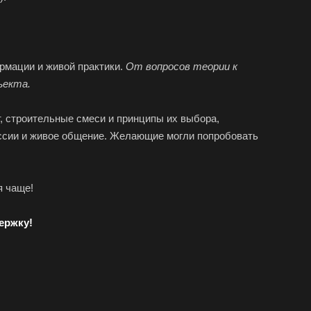
рмации и живой практики.
От вопросов теории к
ъекта.
, строительные смеси и принципы их выбора,
куссии и живое общение. Желающие могли попробовать
я чаще!
держку
!