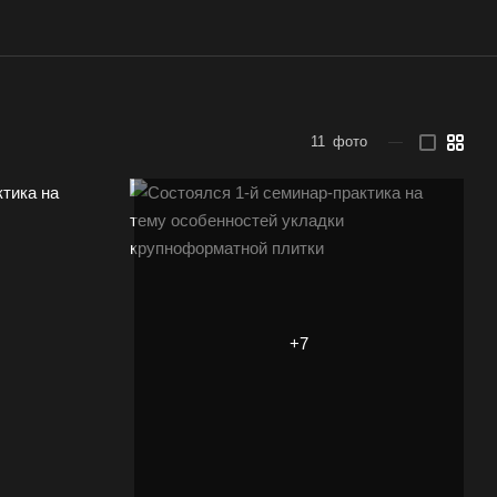
11
фото
—