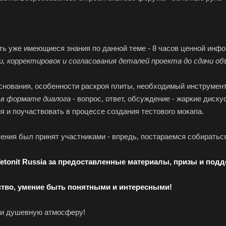
ь уже имеющиеся знания по данной теме - 8 часов ценной инфо
и, корректировок и согласования деталей проекта до сдачи об
снования, особенности раскроя плиты, необходимый инструмент
 в формате диалога
- вопрос, ответ, обсуждение - жаркие дис
я и поучаствовать в процессе создания тестового мокапа.
ения был принят участниками - впредь, постараемся собиратьс
Vetonit Russia за предоставленные материалы, призы и под
ство, умение быть понятными и интересными!
е и душевную атмосферу!