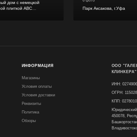
6 фото
ный дом с немецкой
ной плиткой ABC
Парк Аксакова, г.Уфа
uppe Atlantis
ИНФОРМАЦИЯ
ООО "ГАЛЕ
КЛИНКЕРА"
Магазины
ИНН: 027490
Условия оплаты
ОГРН: 11502
Условия доставки
КПП: 0278010
Реквизиты
Юридический
Политика
450078, Респ
Обзоры
Башкортостан,
Владивостокс