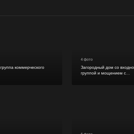
4 фото
 группа коммерческого
Загородный дом со входн
группой и мощением с
применением террасных п