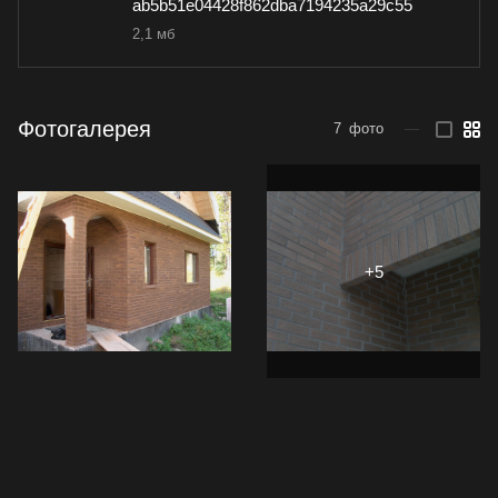
ab5b51e04428f862dba7194235a29c55
2,1 мб
Фотогалерея
7
фото
—