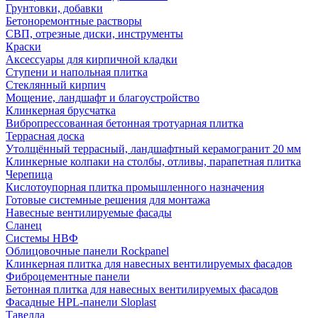
Грунтовки, добавки
Бетоноремонтные растворы
СВП, отрезные диски, инструменты
Краски
Аксессуары для кирпичной кладки
Ступени и напольная плитка
Cтеклянный кирпич
Мощение, ландшафт и благоустройство
Клинкерная брусчатка
Вибропрессованная бетонная тротуарная плитка
Террасная доска
Утолщённый террасный, ландшафтный керамогранит 20 мм
Клинкерные колпаки на столбы, отливы, парапетная плитка
Черепица
Кислотоупорная плитка промышленного назначения
Готовые системные решения для монтажа
Навесные вентилируемые фасады
Сланец
Системы НВФ
Облицовочные панели Rockpanel
Клинкерная плитка для навесных вентилируемых фасадов
Фиброцементные панели
Бетонная плитка для навесных вентилируемых фасадов
Фасадные HPL-панели Sloplast
Тавелла