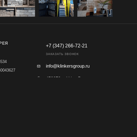
РЕЯ
+7 (347) 266-72-21
ЗАКАЗАТЬ ЗВОНОК
6534
info@klinkersgroup.ru
80043627
450078, г. Уфа, Владивостокская,
01
10, офис 3
 адрес:
ублика
 г. Уфа, ул.
кая, д. 10