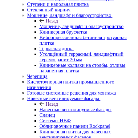
Ступени и напольная плитка
Cтеклянный кирпич
Мощение, ландшафт и благоустройство
Назад
Мощение, ландшафт и благоустройство
Клинкерная брусчатка
Вибропрессованная бетонная тротуарная
плитка
Террасная доска
Утолщённый террасный, ландшафтный
керамогранит 20 мм
Клинкерные колпаки на столбы, отливы,
парапетная плитка
Черепица
Кислотоупорная плитка промышленного
назначения
Готовые системные решения для монтажа
Навесные вентилируемые фасады
Назад
Навесные вентилируемые фасады
Сланец
Системы НВФ
Облицовочные панели Rockpanel
Клинкерная плитка для навесных
вентилируемых фасадов