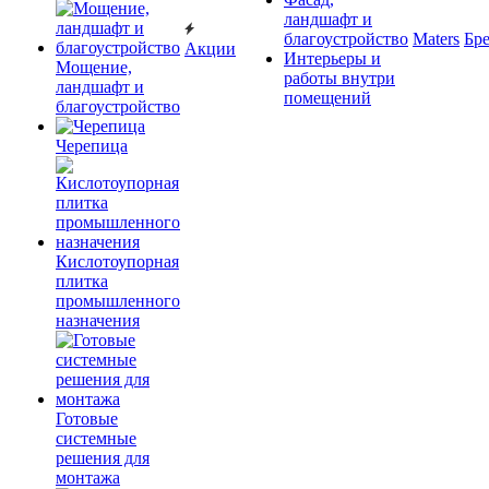
ландшафт и
благоустройство
Maters
Бр
Акции
Интерьеры и
Мощение,
работы внутри
ландшафт и
помещений
благоустройство
Черепица
Кислотоупорная
плитка
промышленного
назначения
Готовые
системные
решения для
монтажа