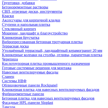
Грунтовки, добавки
Бетоноремонтные растворы
СВП, отрезные диски, инструменты
Краски
Аксессуары для кирпичной кладки
Ступени и напольная плитка
Cтеклянный кирпич
Мощение, ландшафт и благоустройство
Клинкерная брусчатка
Вибропрессованная бетонная тротуарная плитка
Террасная доска
Утолщённый террасный, ландшафтный керамогранит 20 мм
Клинкерные колпаки на столбы, отливы, парапетная плитка
Черепица
Кислотоупорная плитка промышленного назначения
Готовые системные решения для монтажа
Навесные вентилируемые фасады
Сланец
Системы НВФ
Облицовочные панели Rockpanel
Клинкерная плитка для навесных вентилируемых фасадов
Фиброцементные панели
Бетонная плитка для навесных вентилируемых фасадов
Фасадные HPL-панели Sloplast
Тавелла