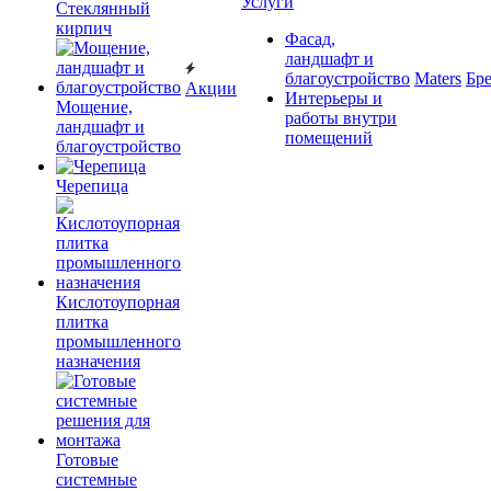
Услуги
Cтеклянный
кирпич
Фасад,
ландшафт и
благоустройство
Maters
Бр
Акции
Интерьеры и
Мощение,
работы внутри
ландшафт и
помещений
благоустройство
Черепица
Кислотоупорная
плитка
промышленного
назначения
Готовые
системные