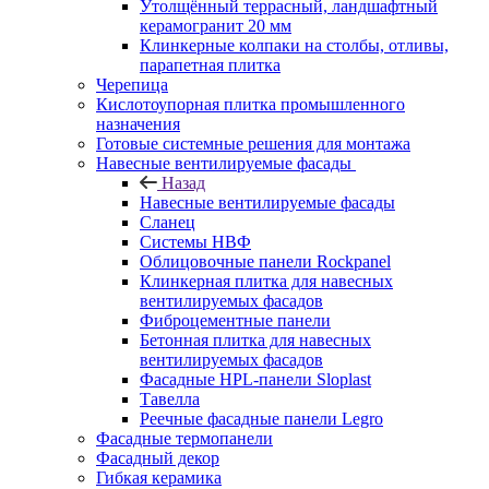
Утолщённый террасный, ландшафтный
керамогранит 20 мм
Клинкерные колпаки на столбы, отливы,
парапетная плитка
Черепица
Кислотоупорная плитка промышленного
назначения
Готовые системные решения для монтажа
Навесные вентилируемые фасады
Назад
Навесные вентилируемые фасады
Сланец
Системы НВФ
Облицовочные панели Rockpanel
Клинкерная плитка для навесных
вентилируемых фасадов
Фиброцементные панели
Бетонная плитка для навесных
вентилируемых фасадов
Фасадные HPL-панели Sloplast
Тавелла
Реечные фасадные панели Legro
Фасадные термопанели
Фасадный декор
Гибкая керамика