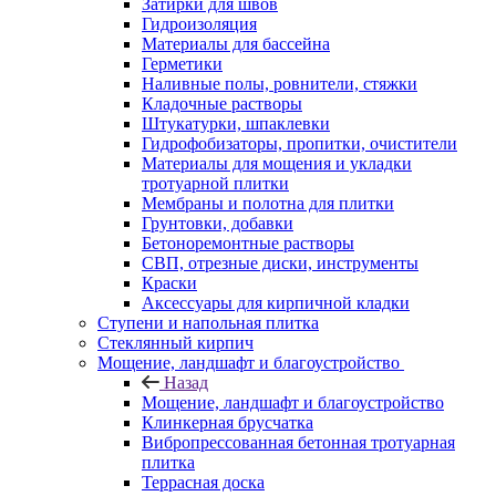
Затирки для швов
Гидроизоляция
Материалы для бассейна
Герметики
Наливные полы, ровнители, стяжки
Кладочные растворы
Штукатурки, шпаклевки
Гидрофобизаторы, пропитки, очистители
Материалы для мощения и укладки
тротуарной плитки
Мембраны и полотна для плитки
Грунтовки, добавки
Бетоноремонтные растворы
СВП, отрезные диски, инструменты
Краски
Аксессуары для кирпичной кладки
Ступени и напольная плитка
Cтеклянный кирпич
Мощение, ландшафт и благоустройство
Назад
Мощение, ландшафт и благоустройство
Клинкерная брусчатка
Вибропрессованная бетонная тротуарная
плитка
Террасная доска