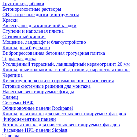
Грунтовки, добавки
Бетоноремонтные растворы
СВП, отрезные диски, инструменты
Краски
Аксессуары для кирпичной кладки
Ступени и напольная плитка
Cтеклянный кирпич
Мощение, ландшафт и благоустройство
Клинкерная брусчатка
Вибропрессованная бетонная тротуарная плитка
Террасная доска
Утолщённый террасный, ландшафтный керамогранит 20 мм
Клинкерные колпаки на столбы, отливы, парапетная плитка
Черепица
Кислотоупорная плитка промышленного назначения
Готовые системные решения для монтажа
Навесные вентилируемые фасады
Сланец
Системы НВФ
Облицовочные панели Rockpanel
Клинкерная плитка для навесных вентилируемых фасадов
Фиброцементные панели
Бетонная плитка для навесных вентилируемых фасадов
Фасадные HPL-панели Sloplast
Тавелла