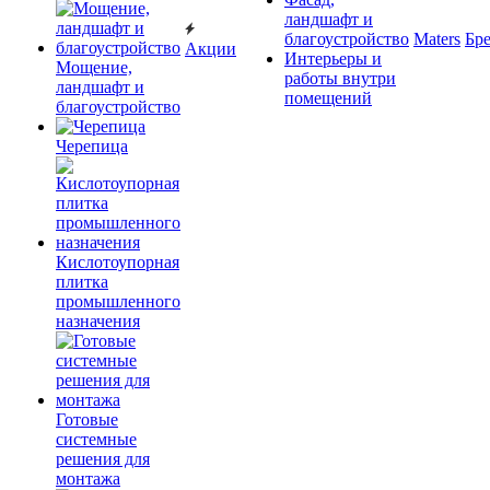
ландшафт и
благоустройство
Maters
Бр
Акции
Интерьеры и
Мощение,
работы внутри
ландшафт и
помещений
благоустройство
Черепица
Кислотоупорная
плитка
промышленного
назначения
Готовые
системные
решения для
монтажа