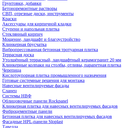
Грунтовки, добавки
Бетоноремонтные растворы
СВП, отрезные диски, инструменты
Краски
Аксессуары для кирпичной кладки
Ступени и напольная плитка
Cтеклянный кирпич
Мощение, ландшафт и благоустройство
Клинкерная брусчатка
Вибропрессованная бетонная тротуарная плитка
Террасная доска
Утолщённый террасный, ландшафтный керамогранит 20 мм
Клинкерные колпаки на столбы, отливы, парапетная плитка
Черепица
Кислотоупорная плитка промышленного назначения
Готовые системные решения для монтажа
Навесные вентилируемые фасады
Сланец
Системы НВФ
Облицовочные панели Rockpanel
Клинкерная плитка для навесных вентилируемых фасадов
Фиброцементные панели
Бетонная плитка для навесных вентилируемых фасадов
Фасадные HPL-панели Sloplast
Тавелла