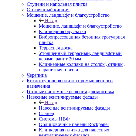
Ступени и напольная плитка
Cтеклянный кирпич
Мощение, ландшафт и благоустройство
Назад
Мощение, ландшафт и благоустройство
Клинкерная брусчатка
Вибропрессованная бетонная тротуарная
плитка
Террасная доска
Утолщённый террасный, ландшафтный
керамогранит 20 мм
Клинкерные колпаки на столбы, отливы,
парапетная плитка
Черепица
Кислотоупорная плитка промышленного
назначения
Готовые системные решения для монтажа
Навесные вентилируемые фасады
Назад
Навесные вентилируемые фасады
Сланец
Системы НВФ
Облицовочные панели Rockpanel
Клинкерная плитка для навесных
вентилируемых фасадов