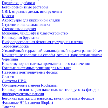
Грунтовки, добавки
Бетоноремонтные растворы
СВП, отрезные диски, инструменты
Краски
Аксессуары для кирпичной кладки
Ступени и напольная плитка
Cтеклянный кирпич
Мощение, ландшафт и благоустройство
Клинкерная брусчатка
Вибропрессованная бетонная тротуарная плитка
Террасная доска
Утолщённый террасный, ландшафтный керамогранит 20 мм
Клинкерные колпаки на столбы, отливы, парапетная плитка
Черепица
Кислотоупорная плитка промышленного назначения
Готовые системные решения для монтажа
Навесные вентилируемые фасады
Сланец
Системы НВФ
Облицовочные панели Rockpanel
Клинкерная плитка для навесных вентилируемых фасадов
Фиброцементные панели
Бетонная плитка для навесных вентилируемых фасадов
Фасадные HPL-панели Sloplast
Тавелла