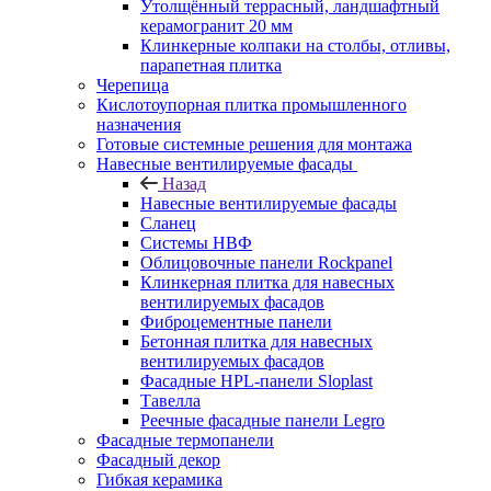
Утолщённый террасный, ландшафтный
керамогранит 20 мм
Клинкерные колпаки на столбы, отливы,
парапетная плитка
Черепица
Кислотоупорная плитка промышленного
назначения
Готовые системные решения для монтажа
Навесные вентилируемые фасады
Назад
Навесные вентилируемые фасады
Сланец
Системы НВФ
Облицовочные панели Rockpanel
Клинкерная плитка для навесных
вентилируемых фасадов
Фиброцементные панели
Бетонная плитка для навесных
вентилируемых фасадов
Фасадные HPL-панели Sloplast
Тавелла
Реечные фасадные панели Legro
Фасадные термопанели
Фасадный декор
Гибкая керамика