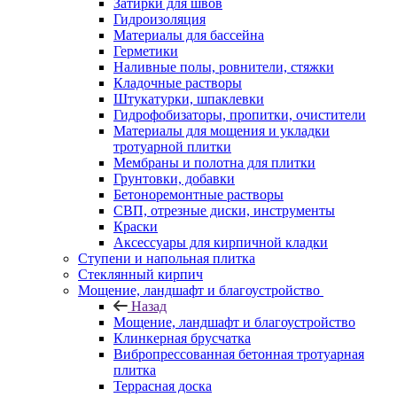
Затирки для швов
Гидроизоляция
Материалы для бассейна
Герметики
Наливные полы, ровнители, стяжки
Кладочные растворы
Штукатурки, шпаклевки
Гидрофобизаторы, пропитки, очистители
Материалы для мощения и укладки
тротуарной плитки
Мембраны и полотна для плитки
Грунтовки, добавки
Бетоноремонтные растворы
СВП, отрезные диски, инструменты
Краски
Аксессуары для кирпичной кладки
Ступени и напольная плитка
Cтеклянный кирпич
Мощение, ландшафт и благоустройство
Назад
Мощение, ландшафт и благоустройство
Клинкерная брусчатка
Вибропрессованная бетонная тротуарная
плитка
Террасная доска