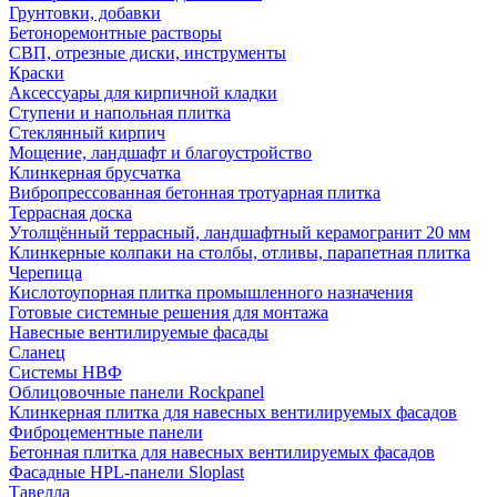
Грунтовки, добавки
Бетоноремонтные растворы
СВП, отрезные диски, инструменты
Краски
Аксессуары для кирпичной кладки
Ступени и напольная плитка
Cтеклянный кирпич
Мощение, ландшафт и благоустройство
Клинкерная брусчатка
Вибропрессованная бетонная тротуарная плитка
Террасная доска
Утолщённый террасный, ландшафтный керамогранит 20 мм
Клинкерные колпаки на столбы, отливы, парапетная плитка
Черепица
Кислотоупорная плитка промышленного назначения
Готовые системные решения для монтажа
Навесные вентилируемые фасады
Сланец
Системы НВФ
Облицовочные панели Rockpanel
Клинкерная плитка для навесных вентилируемых фасадов
Фиброцементные панели
Бетонная плитка для навесных вентилируемых фасадов
Фасадные HPL-панели Sloplast
Тавелла