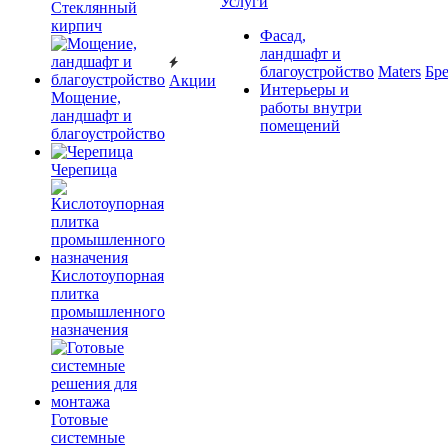
Услуги
Cтеклянный
кирпич
Фасад,
ландшафт и
благоустройство
Maters
Бр
Акции
Интерьеры и
Мощение,
работы внутри
ландшафт и
помещений
благоустройство
Черепица
Кислотоупорная
плитка
промышленного
назначения
Готовые
системные