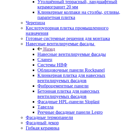
Утолщённый террасный, ландшафтный
керамогранит 20 мм
Клинкерные колпаки на столбы, отливы,
парапетная плитка
Черепица
Кислотоупорная плитка промышленного
назначения
Готовые системные решения для монтажа
Навесные вентилируемые фасады
Назад
Навесные вентилируемые фасады
Сланец
Системы НВФ
Облицовочные панели Rockpanel
Клинкерная плитка для навесных
вентилируемых фасадов
Фиброцементные панели
Бетонная плитка для навесных
вентилируемых фасадов
Фасадные HPL-панели Sloplast
Тавелла
Реечные фасадные панели Legro
Фасадные термопанели
Фасадный декор
Гибкая керамика