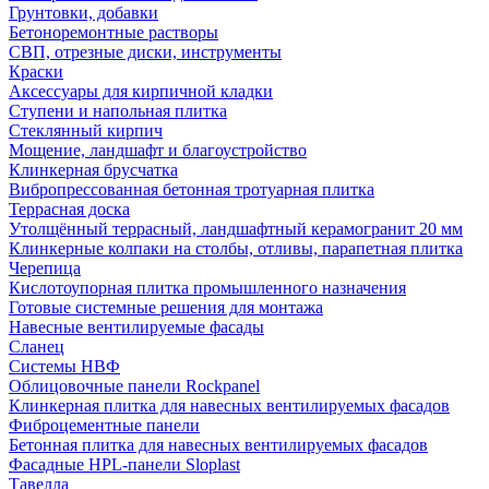
Грунтовки, добавки
Бетоноремонтные растворы
СВП, отрезные диски, инструменты
Краски
Аксессуары для кирпичной кладки
Ступени и напольная плитка
Cтеклянный кирпич
Мощение, ландшафт и благоустройство
Клинкерная брусчатка
Вибропрессованная бетонная тротуарная плитка
Террасная доска
Утолщённый террасный, ландшафтный керамогранит 20 мм
Клинкерные колпаки на столбы, отливы, парапетная плитка
Черепица
Кислотоупорная плитка промышленного назначения
Готовые системные решения для монтажа
Навесные вентилируемые фасады
Сланец
Системы НВФ
Облицовочные панели Rockpanel
Клинкерная плитка для навесных вентилируемых фасадов
Фиброцементные панели
Бетонная плитка для навесных вентилируемых фасадов
Фасадные HPL-панели Sloplast
Тавелла