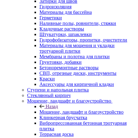
Затирки для швов
Гидроизоляция
Материалы для бассейна
Герметики
Наливные полы, ровнители, стяжки
Кладочные растворы
Штукатурки, шпаклевки
Гидрофобизаторы, пропитки, очистители
Материалы для мощения и укладки
тротуарной плитки
Мембраны и полотна для плитки
Грунтовки, добавки
Бетоноремонтные растворы
СВП, отрезные диски, инструменты
Краски
Аксессуары для кирпичной кладки
Ступени и напольная плитка
Cтеклянный кирпич
Мощение, ландшафт и благоустройство
Назад
Мощение, ландшафт и благоустройство
Клинкерная брусчатка
Вибропрессованная бетонная тротуарная
плитка
Террасная доска