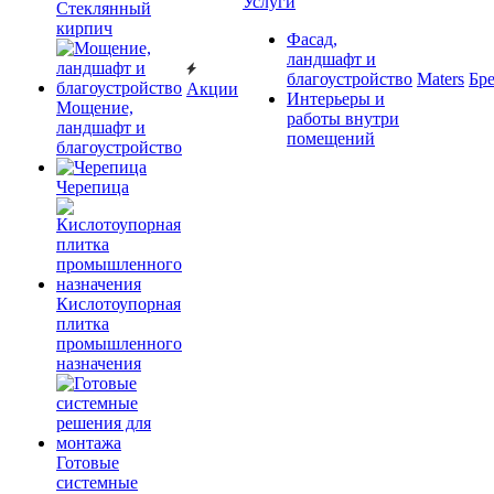
Услуги
Cтеклянный
кирпич
Фасад,
ландшафт и
благоустройство
Maters
Бр
Акции
Интерьеры и
Мощение,
работы внутри
ландшафт и
помещений
благоустройство
Черепица
Кислотоупорная
плитка
промышленного
назначения
Готовые
системные