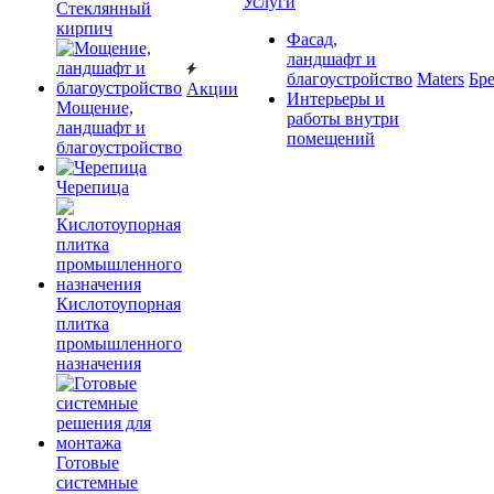
Услуги
Cтеклянный
кирпич
Фасад,
ландшафт и
благоустройство
Maters
Бр
Акции
Интерьеры и
Мощение,
работы внутри
ландшафт и
помещений
благоустройство
Черепица
Кислотоупорная
плитка
промышленного
назначения
Готовые
системные