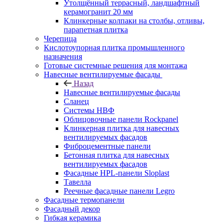
Утолщённый террасный, ландшафтный
керамогранит 20 мм
Клинкерные колпаки на столбы, отливы,
парапетная плитка
Черепица
Кислотоупорная плитка промышленного
назначения
Готовые системные решения для монтажа
Навесные вентилируемые фасады
Назад
Навесные вентилируемые фасады
Сланец
Системы НВФ
Облицовочные панели Rockpanel
Клинкерная плитка для навесных
вентилируемых фасадов
Фиброцементные панели
Бетонная плитка для навесных
вентилируемых фасадов
Фасадные HPL-панели Sloplast
Тавелла
Реечные фасадные панели Legro
Фасадные термопанели
Фасадный декор
Гибкая керамика