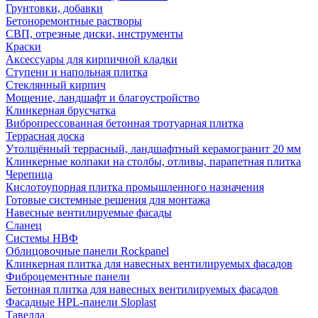
Грунтовки, добавки
Бетоноремонтные растворы
СВП, отрезные диски, инструменты
Краски
Аксессуары для кирпичной кладки
Ступени и напольная плитка
Cтеклянный кирпич
Мощение, ландшафт и благоустройство
Клинкерная брусчатка
Вибропрессованная бетонная тротуарная плитка
Террасная доска
Утолщённый террасный, ландшафтный керамогранит 20 мм
Клинкерные колпаки на столбы, отливы, парапетная плитка
Черепица
Кислотоупорная плитка промышленного назначения
Готовые системные решения для монтажа
Навесные вентилируемые фасады
Сланец
Системы НВФ
Облицовочные панели Rockpanel
Клинкерная плитка для навесных вентилируемых фасадов
Фиброцементные панели
Бетонная плитка для навесных вентилируемых фасадов
Фасадные HPL-панели Sloplast
Тавелла