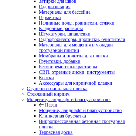
Затирки для швов
Гидроизоляция
Материалы для бассейна
Герметики
Наливные полы, ровнители, стяжки
Кладочные растворы
Штукатурки, шпаклевки
Гидрофобизаторы, пропитки, очистители
Материалы для мощения и укладки
тротуарной плитки
Мембраны и полотна для плитки
Грунтовки, добавки
Бетоноремонтные растворы
СВП, отрезные диски, инструменты
Краски
Аксессуары для кирпичной кладки
Ступени и напольная плитка
Cтеклянный кирпич
Мощение, ландшафт и благоустройство
Назад
Мощение, ландшафт и благоустройство
Клинкерная брусчатка
Вибропрессованная бетонная тротуарная
плитка
Террасная доска