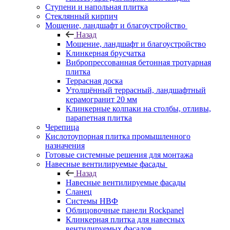
Ступени и напольная плитка
Cтеклянный кирпич
Мощение, ландшафт и благоустройство
Назад
Мощение, ландшафт и благоустройство
Клинкерная брусчатка
Вибропрессованная бетонная тротуарная
плитка
Террасная доска
Утолщённый террасный, ландшафтный
керамогранит 20 мм
Клинкерные колпаки на столбы, отливы,
парапетная плитка
Черепица
Кислотоупорная плитка промышленного
назначения
Готовые системные решения для монтажа
Навесные вентилируемые фасады
Назад
Навесные вентилируемые фасады
Сланец
Системы НВФ
Облицовочные панели Rockpanel
Клинкерная плитка для навесных
вентилируемых фасадов