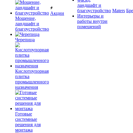
ландшафт и
благоустройство
Maters
Бр
Акции
Интерьеры и
Мощение,
работы внутри
ландшафт и
помещений
благоустройство
Черепица
Кислотоупорная
плитка
промышленного
назначения
Готовые
системные
решения для
монтажа