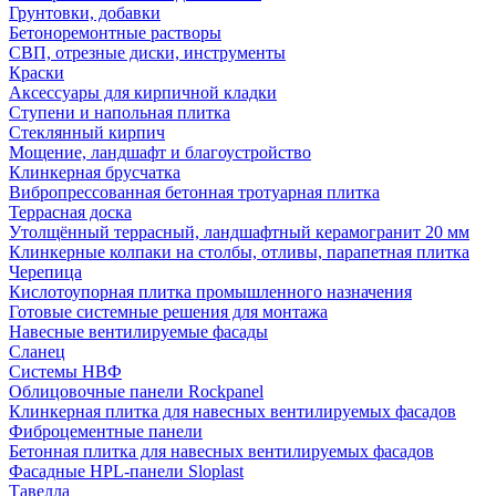
Грунтовки, добавки
Бетоноремонтные растворы
СВП, отрезные диски, инструменты
Краски
Аксессуары для кирпичной кладки
Ступени и напольная плитка
Cтеклянный кирпич
Мощение, ландшафт и благоустройство
Клинкерная брусчатка
Вибропрессованная бетонная тротуарная плитка
Террасная доска
Утолщённый террасный, ландшафтный керамогранит 20 мм
Клинкерные колпаки на столбы, отливы, парапетная плитка
Черепица
Кислотоупорная плитка промышленного назначения
Готовые системные решения для монтажа
Навесные вентилируемые фасады
Сланец
Системы НВФ
Облицовочные панели Rockpanel
Клинкерная плитка для навесных вентилируемых фасадов
Фиброцементные панели
Бетонная плитка для навесных вентилируемых фасадов
Фасадные HPL-панели Sloplast
Тавелла