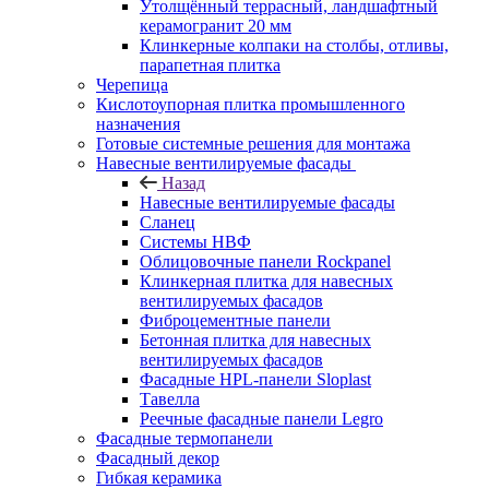
Утолщённый террасный, ландшафтный
керамогранит 20 мм
Клинкерные колпаки на столбы, отливы,
парапетная плитка
Черепица
Кислотоупорная плитка промышленного
назначения
Готовые системные решения для монтажа
Навесные вентилируемые фасады
Назад
Навесные вентилируемые фасады
Сланец
Системы НВФ
Облицовочные панели Rockpanel
Клинкерная плитка для навесных
вентилируемых фасадов
Фиброцементные панели
Бетонная плитка для навесных
вентилируемых фасадов
Фасадные HPL-панели Sloplast
Тавелла
Реечные фасадные панели Legro
Фасадные термопанели
Фасадный декор
Гибкая керамика