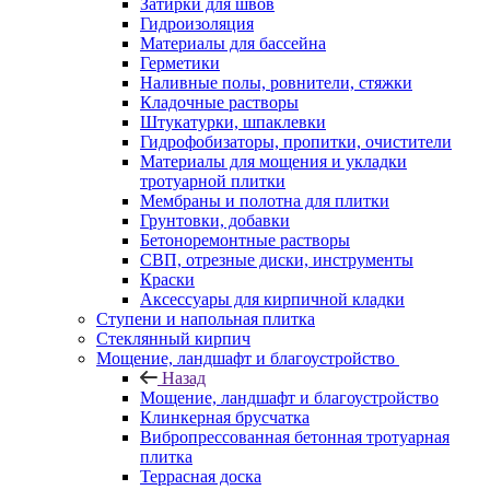
Затирки для швов
Гидроизоляция
Материалы для бассейна
Герметики
Наливные полы, ровнители, стяжки
Кладочные растворы
Штукатурки, шпаклевки
Гидрофобизаторы, пропитки, очистители
Материалы для мощения и укладки
тротуарной плитки
Мембраны и полотна для плитки
Грунтовки, добавки
Бетоноремонтные растворы
СВП, отрезные диски, инструменты
Краски
Аксессуары для кирпичной кладки
Ступени и напольная плитка
Cтеклянный кирпич
Мощение, ландшафт и благоустройство
Назад
Мощение, ландшафт и благоустройство
Клинкерная брусчатка
Вибропрессованная бетонная тротуарная
плитка
Террасная доска