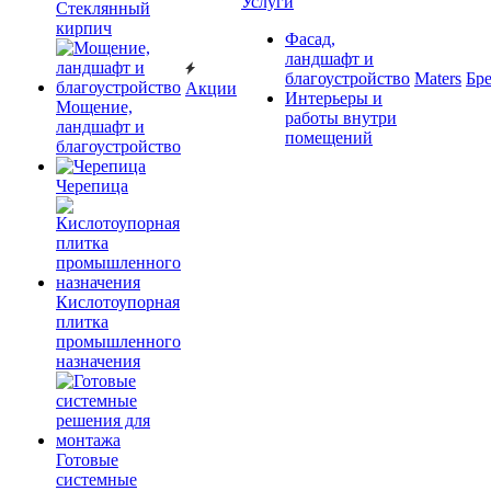
Услуги
Cтеклянный
кирпич
Фасад,
ландшафт и
благоустройство
Maters
Бр
Акции
Интерьеры и
Мощение,
работы внутри
ландшафт и
помещений
благоустройство
Черепица
Кислотоупорная
плитка
промышленного
назначения
Готовые
системные