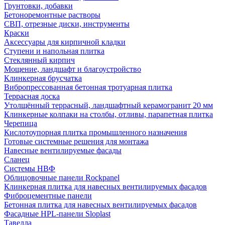
Грунтовки, добавки
Бетоноремонтные растворы
СВП, отрезные диски, инструменты
Краски
Аксессуары для кирпичной кладки
Ступени и напольная плитка
Cтеклянный кирпич
Мощение, ландшафт и благоустройство
Клинкерная брусчатка
Вибропрессованная бетонная тротуарная плитка
Террасная доска
Утолщённый террасный, ландшафтный керамогранит 20 мм
Клинкерные колпаки на столбы, отливы, парапетная плитка
Черепица
Кислотоупорная плитка промышленного назначения
Готовые системные решения для монтажа
Навесные вентилируемые фасады
Сланец
Системы НВФ
Облицовочные панели Rockpanel
Клинкерная плитка для навесных вентилируемых фасадов
Фиброцементные панели
Бетонная плитка для навесных вентилируемых фасадов
Фасадные HPL-панели Sloplast
Тавелла