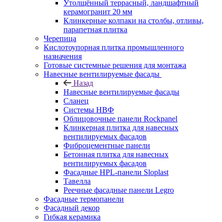
Утолщённый террасный, ландшафтный
керамогранит 20 мм
Клинкерные колпаки на столбы, отливы,
парапетная плитка
Черепица
Кислотоупорная плитка промышленного
назначения
Готовые системные решения для монтажа
Навесные вентилируемые фасады
Назад
Навесные вентилируемые фасады
Сланец
Системы НВФ
Облицовочные панели Rockpanel
Клинкерная плитка для навесных
вентилируемых фасадов
Фиброцементные панели
Бетонная плитка для навесных
вентилируемых фасадов
Фасадные HPL-панели Sloplast
Тавелла
Реечные фасадные панели Legro
Фасадные термопанели
Фасадный декор
Гибкая керамика