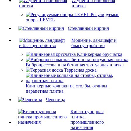
Ступени и напольная
плитка
Регулируемые
опоры LEVEL
Cтеклянный кирпич
Мощение, ландшафт и
благоустройство
Клинкерная брусчатка
Вибропрессованная бетонная тротуарная плитка
Террасная доска
Клинкерные колпаки на столбы, отливы,
парапетная плитка
Черепица
Кислотоупорная
плитка
промышленного
назначения