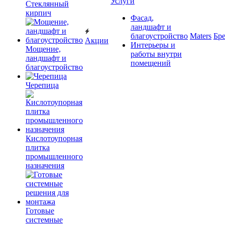
Услуги
Cтеклянный
кирпич
Фасад,
ландшафт и
благоустройство
Maters
Бр
Акции
Интерьеры и
Мощение,
работы внутри
ландшафт и
помещений
благоустройство
Черепица
Кислотоупорная
плитка
промышленного
назначения
Готовые
системные