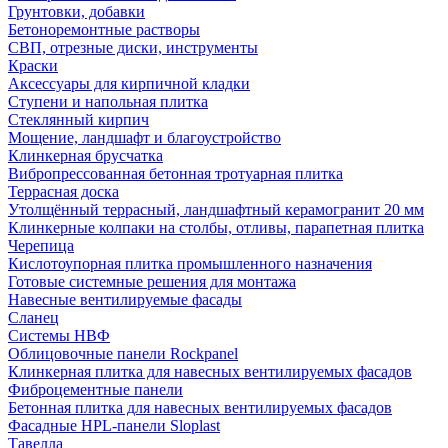
Грунтовки, добавки
Бетоноремонтные растворы
СВП, отрезные диски, инструменты
Краски
Аксессуары для кирпичной кладки
Ступени и напольная плитка
Cтеклянный кирпич
Мощение, ландшафт и благоустройство
Клинкерная брусчатка
Вибропрессованная бетонная тротуарная плитка
Террасная доска
Утолщённый террасный, ландшафтный керамогранит 20 мм
Клинкерные колпаки на столбы, отливы, парапетная плитка
Черепица
Кислотоупорная плитка промышленного назначения
Готовые системные решения для монтажа
Навесные вентилируемые фасады
Сланец
Системы НВФ
Облицовочные панели Rockpanel
Клинкерная плитка для навесных вентилируемых фасадов
Фиброцементные панели
Бетонная плитка для навесных вентилируемых фасадов
Фасадные HPL-панели Sloplast
Тавелла