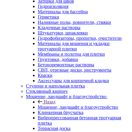
Затирки для швов
Гидроизоляция
Материалы для бассейна
Герметики
Наливные полы, ровнители, стяжки
Кладочные растворы
Штукатурки, шпаклевки
Гидрофобизаторы, пропитки, очистители
Материалы для мощения и укладки
тротуарной плитки
Мембраны и полотна для плитки
Грунтовки, добавки
Бетоноремонтные растворы
СВП, отрезные диски, инструменты
Краски
Аксессуары для кирпичной кладки
Ступени и напольная плитка
Cтеклянный кирпич
Мощение, ландшафт и благоустройство
Назад
Мощение, ландшафт и благоустройство
Клинкерная брусчатка
Вибропрессованная бетонная тротуарная
плитка
Террасная доска