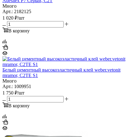
Adesilex P7 Серый, C2T
Много
Арт.: 2182125
1 020
₽
/шт
В корзину
Белый цементный высокоэластичный клей weber.vetonit
mramor, C2TE S1
Много
Арт.: 1009951
1 750
₽
/шт
В корзину