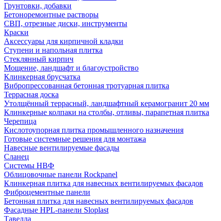
Грунтовки, добавки
Бетоноремонтные растворы
СВП, отрезные диски, инструменты
Краски
Аксессуары для кирпичной кладки
Ступени и напольная плитка
Cтеклянный кирпич
Мощение, ландшафт и благоустройство
Клинкерная брусчатка
Вибропрессованная бетонная тротуарная плитка
Террасная доска
Утолщённый террасный, ландшафтный керамогранит 20 мм
Клинкерные колпаки на столбы, отливы, парапетная плитка
Черепица
Кислотоупорная плитка промышленного назначения
Готовые системные решения для монтажа
Навесные вентилируемые фасады
Сланец
Системы НВФ
Облицовочные панели Rockpanel
Клинкерная плитка для навесных вентилируемых фасадов
Фиброцементные панели
Бетонная плитка для навесных вентилируемых фасадов
Фасадные HPL-панели Sloplast
Тавелла