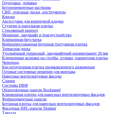
Грунтовки, добавки
Бетоноремонтные растворы
СВП, отрезные диски, инструменты
Краски
Аксессуары для кирпичной кладки
Ступени и напольная плитка
Cтеклянный кирпич
Мощение, ландшафт и благоустройство
Клинкерная брусчатка
Вибропрессованная бетонная тротуарная плитка
Террасная доска
Утолщённый террасный, ландшафтный керамогранит 20 мм
Клинкерные колпаки на столбы, отливы, парапетная плитка
Черепица
Кислотоупорная плитка промышленного назначения
Готовые системные решения для монтажа
Навесные вентилируемые фасады
Сланец
Системы НВФ
Облицовочные панели Rockpanel
Клинкерная плитка для навесных вентилируемых фасадов
Фиброцементные панели
Бетонная плитка для навесных вентилируемых фасадов
Фасадные HPL-панели Sloplast
Тавелла