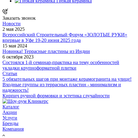
Гибкая керамика
Заказать звонок
Новости
2 мая 2025
Всероссийский Строительный Форум «ЗОЛОТЫЕ РУКИ»
впервые в Уфе 19-20 июня 2025 года
15 мая 2024
Новинка! Террасные пластины из Индии
6 октября 2023
Состоялся 1-й семинар-практика на тему особенностей
укладки крупноформатной плитки
Статьи
5 обязательных шагов при монтаже керамогранита на улице!
Входные группы из террасных пластин - минимализм и
надежность!
Кирпич ручной формовки и эстетика случайности
Каталог
Акции
Услуги
Бренды
Компания