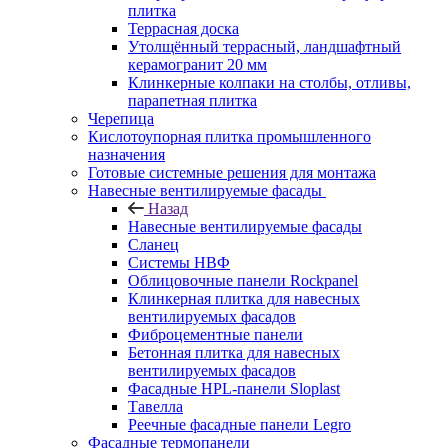
плитка
Террасная доска
Утолщённый террасный, ландшафтный
керамогранит 20 мм
Клинкерные колпаки на столбы, отливы,
парапетная плитка
Черепица
Кислотоупорная плитка промышленного
назначения
Готовые системные решения для монтажа
Навесные вентилируемые фасады
Назад
Навесные вентилируемые фасады
Сланец
Системы НВФ
Облицовочные панели Rockpanel
Клинкерная плитка для навесных
вентилируемых фасадов
Фиброцементные панели
Бетонная плитка для навесных
вентилируемых фасадов
Фасадные HPL-панели Sloplast
Тавелла
Реечные фасадные панели Legro
Фасадные термопанели