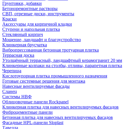
Грунтовки, добавки
Бетоноремонтные растворы
СВП, отрезные диски, инструменты
Краски
Аксессуары для кирпичной кладки
Ступени и напольная плитка
Cтеклянный кирпич
Мощение, ландшафт и благоустройство
Клинкерная брусчатка
Вибропрессованная бетонная тротуарная плитка
Террасная доска
Утолщённый террасный, ландшафтный керамогранит 20 мм
Клинкерные колпаки на столбы, отливы, парапетная плитка
Черепица
Кислотоупорная плитка промышленного назначения
Готовые системные решения для монтажа
Навесные вентилируемые фасады
Сланец
Системы НВФ
Облицовочные панели Rockpanel
Клинкерная плитка для навесных вентилируемых фасадов
Фиброцементные панели
Бетонная плитка для навесных вентилируемых фасадов
Фасадные HPL-панели Sloplast
Тавелла