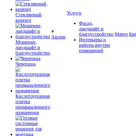
Услуги
Cтеклянный
кирпич
Фасад,
ландшафт и
благоустройство
Maters
Бр
Акции
Интерьеры и
Мощение,
работы внутри
ландшафт и
помещений
благоустройство
Черепица
Кислотоупорная
плитка
промышленного
назначения